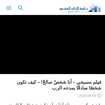
فيلم مسيحي – أنا شخصٌ صالحٌ! – كيف تكون
شخصًا صادقًا يمدحه الرب
2020-04-05
يانغ هويكزين مسيحيّة أحبّت أن تكون شخصًا صالحًا منذ