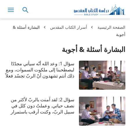
الصفحة الرئيسية
أسرار الكتاب المقدس
البشارة أسئلة &
أجوبة
البشارة أسئلة & أجوبة
سؤال 1: وعد الله أنّه سيأتي مجدّدًا
ليصطحبنا إلى ملكوت السموات، ومع
ذلك أنتم تشهدون أنّ الربّ تجسّد فعلاً
ليقوم بعمل الدينونة في الأيام الأخيرة.
ويتنبّأ الكتاب المقدّس بوضوح أنّ
الرب سينزل على الغمام بقوّة ومجد
سؤال 2: لقد آمنت بالربّ لأكثر من
عظيمين. وهذا مختلف تمامًا عمّا
نصف حياتي. وعملتُ دون كلل في
شهدتم له بأن الربّ تجسّد فعلاً ونزل
سبيل الربّ، وكنت أرقب باستمرار
خلسة بين البشر.
مجيئه الثاني. إذا كان الربّ قد جاء
فعلاً، لمَ لم أحصل على استعلانه؟ هل
قرّر استثنائي من هذا الاستعلان؟ لقد