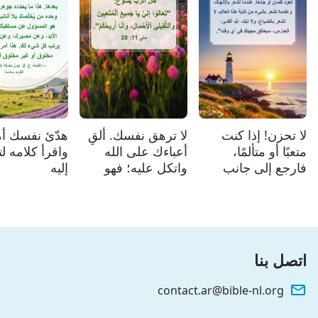
لا تحزن! إذا كنت
لا ترهق نفسك. ألقِ
هدّئ نفسك أما
متعبًا أو متألمًا،
أعباءك على الله
واقرأ كلامه ل
فارجع إلى جانب
واتكل عليه؛ فهو
إليه
الله.
سيساعدنا. إذا كنت
تؤمن بهذا، فقل
"آمين"!
اتصل بنا
contact.ar@bible-nl.org