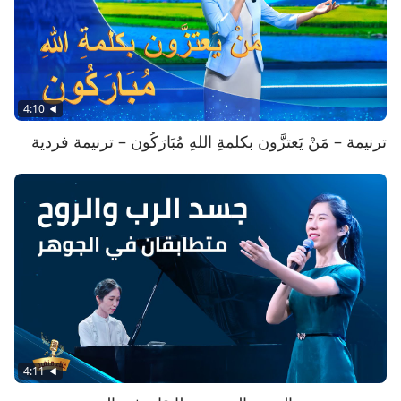
4:10
ترنيمة – مَنْ يَعتزَّون بكلمةِ اللهِ مُبَارَكُون – ترنيمة فردية
4:11