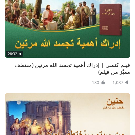
28:32
فيلم كنسي | إدراك أهمية تجسد الله مرتين (مقتطف
مميَّز من فيلم)
180
1,037