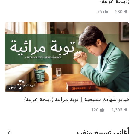
(دبلجة عربية)
75
530
50:41
فيديو شهادة مسيحية | توبة مرائية (دبلجة عربية)
120
1,305
أغاني تسبيح منفرد