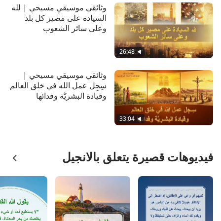
وثائقي موسيقي مسيحي | لله
السيادة على مصير كل بلد
وعلى سائر الشعوب
(مقتطفات مميزة)
26:48
وثائقي موسيقي مسيحي |
سِجِل عمل الله في خلق العالم
وقيادة البشريَّة وفدائها
(مقتطفات مميزة)
33:04
فيديوهات قصيرة يتعلق بالانجيل