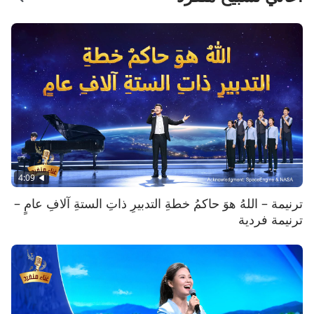
4:09
ترنيمة – اللهُ هوَ حاكمُ خطةِ التدبيرِ ذاتِ الستةِ آلافِ عامٍ –
ترنيمة فردية