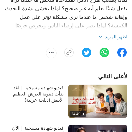
يفعل شيئًا نعلم أنه غير صحيح؟ لماذا نخشى بشدة التحدث
وإهانة شخص ما عندما نرى مشكلة تؤثر على عمل
الكنيسة؟ لماذا نصر على إرضاء الناس ونحرص حرصًا
شديدًا على علاقاتنا مع الآخرين؟ لماذا يصعب التحدث من
اظهر المزيد
القلب؟ يشارك ماثيو، وهو مسيحي، تجربته الخاصة وفهمه
في هذا الفيديو. دعونا نرى ما المعرفة التي اكتسبها من
تجربته وما مارسه.
لأعلى التالي
فيديو شهادة مسيحية | لقد
بدأت دينونة العرش العظيم
الأبيض (دبلجة عربية)
24:49
فيديو شهادة مسيحية | الآن