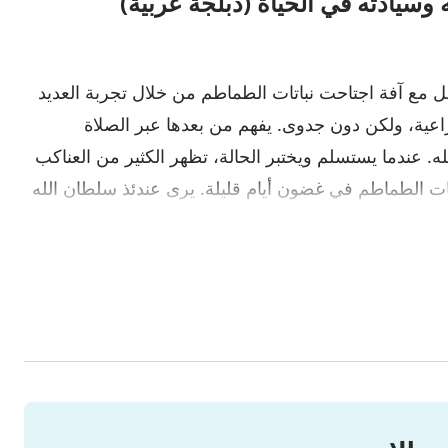
وسيادته في الحياة (دبلجة عربية)
 مع آفة اجتاحت نباتات الطماطم من خلال تجربة العديد
راعية، ولكن دون جدوى. يفهم من بعدها عبر الصلاة
. عندما يستسلم ويختبر الحالة، تظهر الكثير من العناكب
ت الطماطم في غضون أيام قليلة. يرى عندئذ سلطان الله
ضعة أشهر، مع ظهور يرقات العث على بقعة زرعها بالقطيفة؟
انه بعد أن خاض ذلك؟ انضم إلينا لمعرفة سلطان الله