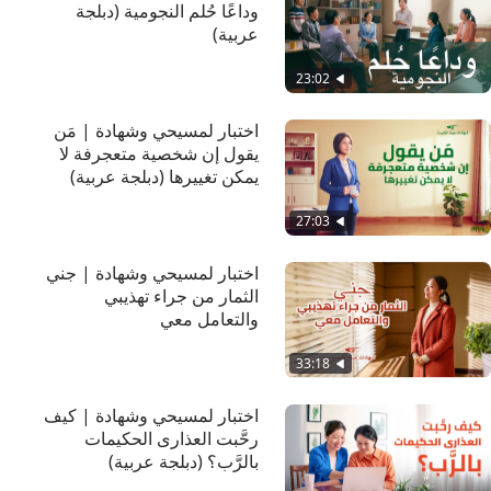
وداعًا حُلم النجومية (دبلجة
عربية)
23:02
اختبار لمسيحي وشهادة | مَن
يقول إن شخصية متعجرفة لا
يمكن تغييرها (دبلجة عربية)
27:03
اختبار لمسيحي وشهادة | جني
الثمار من جراء تهذيبي
والتعامل معي
33:18
اختبار لمسيحي وشهادة | كيف
رحَّبت العذارى الحكيمات
بالرَّب؟ (دبلجة عربية)