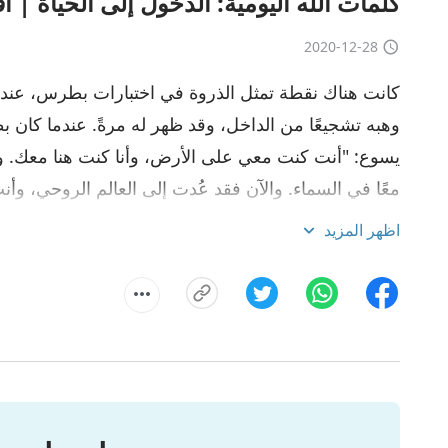
كلمات الله اليومية: الدخول إلى الحياة | اقتب
2020-12-28
كانت هناك نقطة تمثل الذروة في اختبارات بطرس، عندما
وهبه تشجيعًا من الداخل، وقد ظهر له مرةً. عندما كان ب
يسوع: "أنت كنت معي على الأرض، وأنا كنت هنا معك. وك
معًا في السماء. والآن فقد عُدت إلى العالم الروحي، وأ
أنّك أنت أيضًا لست من الأرض، إلا أنه لا بُدّ أن تُكمِل عم
اظهر المزيد
قدر استطاعتك". وقد تعزى بطرس بعدما سمع أنه يستطي
هذه الحالة من الضيق حتى أصبح طريح الفراش، شعر ساعت
أستطيع أن أُرضي الله". فظهر له يسوع، وقال له: "أنسيت
أمامي؟ أنسيتَ حقًا كل ما قلته لك؟ أنسيتَ تعهّدك ال
من فراشه، وعزَّاه يسوع قائلًا له: "أنا لست من الأرض – 
هل نسيت شيئًا آخر أخبرتك عنه؟ كما قلت لك من قبل "أ
عملٌ عليك القيام به، لا يمكن أن تكون في مثل هذه الح