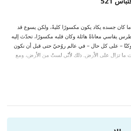
اس 521
 كان جسده يكاد يكون مكسورًا كليةً، ولكن يسوع قد
طرس يقاسي معاناةً هائلة وكان قلبه مكسورًا، تحدّث إليه
نّا – على كل حال – في عالم روُحيّ حتى قبل أن نكون
نت ما تزال على الأرض. ذلك لأنّي لستُ من الأرض، ومع
لك على الأرض. وبما أنّك خادم فلا بُدّ أن تتمّم واجبك على
ع أن يعود ليمكث بجانب الله. عندما كان بطرس في مثل
ها بندم شديد حتى أنه قال: "إنّي في شدة الفساد، ولا
َ بالحق يا بطرس القرار الذي اتّخذته أنت ذات مرة
ذي قطعته معي؟" رأى بطرس أن يسوع حقًا يكلّمه، فنهض
قد أخبرتك بالفعل عن ذلك. هذا ما لا بُدّ أن تفهمه؛ ولكن
نت أيضًا لست من الأرض، لست من العالم". لديك الآن
الة من الحزن، ولا يمكن أن تكون في مثل هذه الحالة من