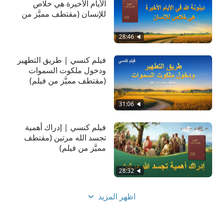
الأيام الأخيرة هي خلاص
للإنسان (مقتطف مميَّز من
فيلم)
28:46
فيلم كنسي | طريق التطهير
ودخول ملكوت السموات
(مقتطف مميَّز من فيلم)
31:06
فيلم كنسي | إدراك أهمية
تجسد الله مرتين (مقتطف
مميَّز من فيلم)
28:32
اظهر المزيد