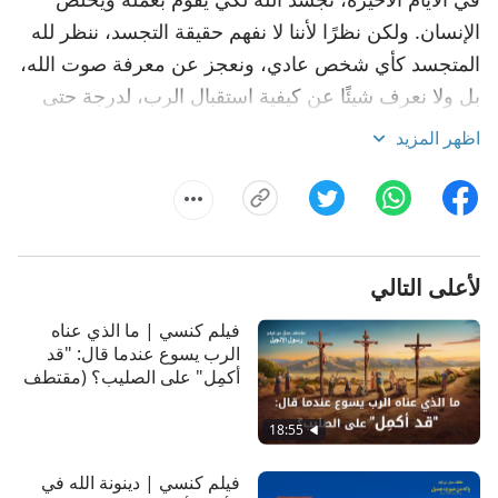
الإنسان. ولكن نظرًا لأننا لا نفهم حقيقة التجسد، ننظر لله
المتجسد كأي شخص عادي، ونعجز عن معرفة صوت الله،
بل ولا نعرف شيئًا عن كيفية استقبال الرب، لدرجة حتى
أن في قدرتنا اتباع العالم الديني والقوى الحاكمة في تحدي
اظهر المزيد
وإدانة الله، ويصير الوضع مشابهًا لوقت تجسد الله في
صورة الرب يسوع ليقوم بعمله في عصر النعمة. وبالتالي
يتضح أن فهم حقيقة التجسد أمرٌ أساسي في معرفتنا
بالله. إذًا ما هو التجسد تحديدًا؟ ما هو جوهر التجسد؟
لأعلى التالي
فيلم كنسي | ما الذي عناه
الرب يسوع عندما قال: "قد
أكمِل" على الصليب؟ (مقتطف
مميَّز من فيلم)
18:55
فيلم كنسي | دينونة الله في