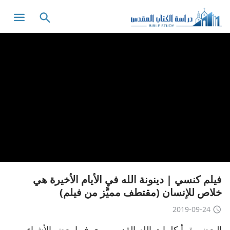
فيلم كنسي | دينونة الله في الأيام الأخيرة هي
خلاص للإنسان (مقتطف مميَّز من فيلم)
2019-09-24
البعض يقرأ كلمات الله القدير ويرى فيها بعض الأشياء