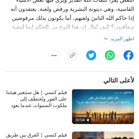
القاسية، وهي دينونة البشرية ورفض ولعنة. يعتقدون أنه
إذا حاكم الله الناسَ ولعنهم، أما يكونون بذلك مرفوضين
ويعاقبون؟ كيف يُقال إن هذا النوع من الحكم إنما لتنقية
البشرية وحفظها؟ اعثر على الإجابة في هذا الفيديو.
اظهر المزيد
لأعلى التالي
فيلم كنسي | هل ستتغير هيئتنا
على الفور ونُختطَف إلى
ملكوت السموات عندما يعود
الرب؟ (مقتطف مميَّز من
فيلم)
30:04
فيلم كنسي | الفرق بين طريق