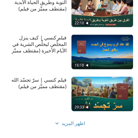
التوبة وطريق الحياة الأبدية
(مقتطف مميَّز من فيلم)
22:10
فيلم كنسي | كيف ينزل
المخلِّص ليخلِّص الشرية في
الأيام الأخيرة (مقتطف مميَّز
من فيلم)
16:18
فيلم كنسي | سرّ تجسّد الله
(مقتطف مميَّز من فيلم)
29:33
اظهر المزيد