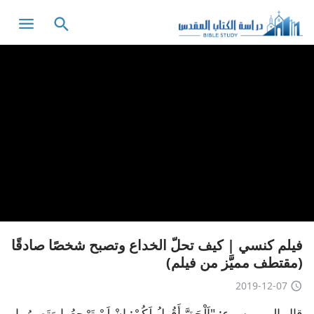
فيلم كنسي | كيف تحلّ الخداع وتصبح شخصًا صادقًا
(مقتطف مميَّز من فيلم)
2019-12-07
قال الرب يسوع: "اَلْحَقَّ أَقُولُ لَكُمْ: إِنْ لَمْ تَرْجِعُوا وَتَصِيرُوا