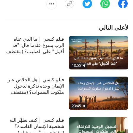
لأعلى التالي
فيلم كنسي | ما الذي عناه
الرب يسوع عندما قال: "قد
أكمِل" على الصليب؟ (مقتطف
مميَّز من فيلم)
18:55
فيلم كنسي | هل الخلاص عبر
الإيمان وحده تذكرة لدخول
ملكوت السموات؟ (مقتطف
مميَّز من فيلم)
23:45
فيلم كنسي | كيف يطهِّر الله
شخصية الإنسان الفاسدة؟
(مقتطف مميَّز من فيلم)