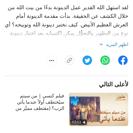
لقد استهل الله القدير عمل الدينونة بدءًا من بيت الله من
خلال الكشف عن الحقيقة. بدأت مقدمة الدينونة أمام
العرش العظيم الأبيض. كيف نختبر دينونة الله وتوبيخه؟ أي
نوع من التطهير والتحوُّل يمكن اكتسابه بعد اختبار دينونة
الله وتوبيخه؟ أي معرفة حقيقية بالله بمكننا اكتسابها؟
اظهر المزيد
لأعلى التالي
فيلم كنسي | من سيتم
سيُختطف أولاً عندما يأتي
الرب؟ (مقتطف مميَّز من
فيلم)
17:13