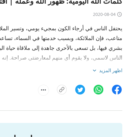
كلمات الله اليومية: ظهور الله وعمله | اقتب
2020-08-04
يحتفل الناس في أرجاء الكون بمجيء يومي، وتسير الم
متاعب، فإن الملائكة، وبسبب خدمتها في السماء، تساعد 
بشري فيها، بل تسعى بالأحرى جاهدة إلى ملاقاة حياة ا
الناس لاسمي، ولا يقوم أي منهم لمعارضتي صراحة. إنه 
تيار عملي. العالم يسقط! بابل أصابها الشلل! العالم المت
اظهر المزيد
زال يجرؤ على مخالفتي ومعارضتي؟ هل هم الكتبة؟ أم ا
على الأرض؟ أم الملائكة؟ مَنْ لا يحتفل بتكميل وامتلاء
توقف، ومَنْ لا يشعر بسعادة دائمة؟ أعيش في أرض عرين ال
أهرب؛ لأن كل شعبها قد بدأوا يشمئزون منه بالفعل. لم
كما يحلو له، ويذهب كل شيء في طريقه الخاص. كيف لا 
البلدان الموجودة على الأرض؟ كيف لا يبتهج شعبي؟ كيف 
الإنسان؟ لقد منحت الإنسان أصل وجوده، وزودته بالأشياء