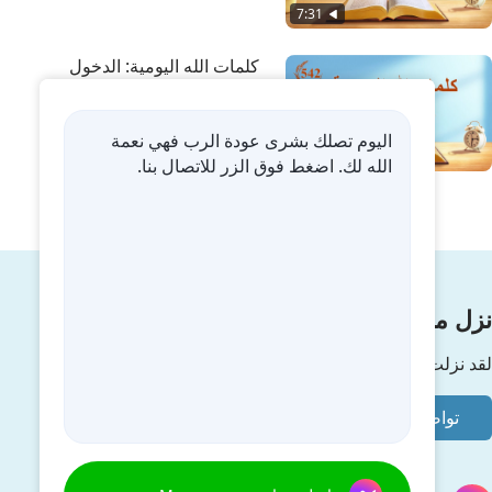
7:31
كلمات الله اليومية: الدخول
إلى الحياة | اقتباس 542
اليوم تصلك بشرى عودة الرب فهي نعمة
13:27
الله لك. اضغط فوق الزر للاتصال بنا.
نزل ملكوت الله.
لقد نزلت المملكة بالفعل إلى الأرض! هل تريد دخوله؟
تواصل معنا عبر Messenger