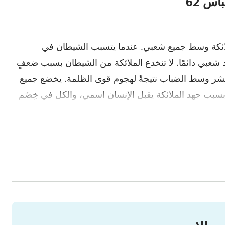
اس 62
لائكة وسط جميع شعبي. عندما يتسبب الشيطان في
شعبي دائمًا. لا تنخدع الملائكة من الشيطان بسبب ضعفٍ
لبشر وسط الضباب نتيجةً لهجوم قوى الظلمة. يخضع جميع
بسبب جهد الملائكة يقبل الإنسان اسمي، والكل في خِضَم
دين، كيف لا يُدمَّر بواسطة سلطاني على الأرض؟ مَنْ ما
لمسؤولون الدينيون كافة؟ أم الحكام وأصحاب السلطة
 جسدي؟ من بين كل الشعوب، مَنْ ذا الذي لا يسبحني دون
تنين العظيم الأحمر، لكنَّ هذا لا يجعلني أرتعد خوفًا أو
 يتم أداء "واجب" أي شيء أمام التنين، بل يتصرف كل شيء
تفنى البلدان الموجودة على الأرض؟ كيف لا تسقط
لا يغني فرحًا؟ هل هذا عمل الإنسان؟ هل هذا صنيع يد
 المادية، لكنَّ الإنسان غير راضٍ بظروفه الراهنة ويطلب