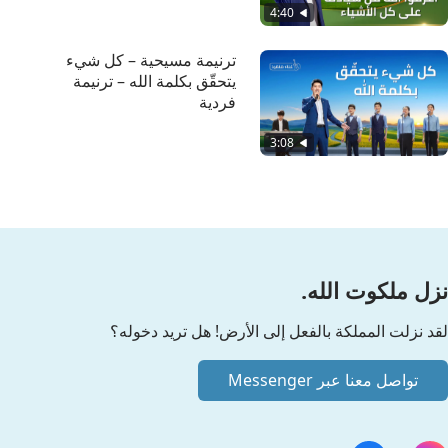
4:40
ترنيمة مسيحية – كل شيء
يتحقّق بكلمة الله – ترنيمة
فردية
3:08
نزل ملكوت الله.
لقد نزلت المملكة بالفعل إلى الأرض! هل تريد دخوله؟
تواصل معنا عبر Messenger