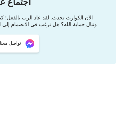
اجتماع عب
يمكنه أن يدّعي بأنه الله أو يحتلّ مكانته؛
ليحلّ محلّه بأي حجّة أو وسيلة.
الآن الكوارث تحدث. لقد عاد الرب بالفعل! 
وننال حماية الله؟ هل ترغب في الانضمام إلى ا
ليحلّ محلّه بأي حجّة أو وسيلة.
من بين كلّ الأشياء هو من له هذه الهوية،
تواصل معنا عبر er
هذه القوّة والسلطان، ويحكم كلّ شيء.
هو إلهنا الواحد والوحيد ذاته،
الواحد والوحيد ذاته.
الله يعيش بين الخلق يسير بينهم،
هو قادر أيضًا أن يعلو عالياً فوق كل الأشياء.
هو قادر أن يتواضع وأن يتجسَّد،
أن يصبح بشراً من لحم ودم.
يلتقي بالناس وجهًا لوجه، يشاركهم أحزانهم وأفراحهم،