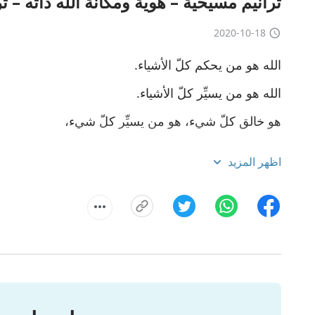
ترانيم مسيحية – هوية ومكانة الله ذاته – ت
2020-10-18
الله هو من يحكم كلّ الأشياء.
الله هو من يسيِّر كلّ الأشياء.
هو خالق كلّ شيء، هو من يسيِّر كلّ شيء،
هو من يحكم ويعيل الجميع.
اظهر المزيد
هذه مكانة الله، هذه ماهيّته.
بالنسبة لكلّ شيء ولكلّ المخلوقات،
إنه خالق كلّ شيء وربّ كلّ شيء.
هذه هي حقيقة ماهيّته، هويّته مختلفة عن كلّ الأشياء.
ليس لأحد من البشر أو من عالم الأرواح