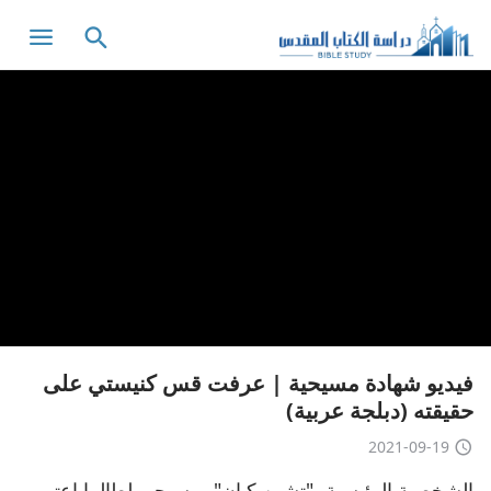
فيديو شهادة مسيحية | عرفت قس كنيستي على
حقيقته (دبلجة عربية)
2021-09-19
الشخصية الرئيسية، "تشين كيان"، مسيحي لطالما اعتبر