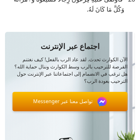
وَكُلَّ مَا كَانَ لَهُ.
اجتماع عبر الإنترنت
الآن الكوارث تحدث. لقد عاد الرب بالفعل! كيف نغتنم
الفرصة للترحيب بالرب وسط الكوارث وننال حماية الله؟
هل ترغب في الانضمام إلى اجتماعاتنا عبر الإنترنت حول
الترحيب بعودة الرب؟
تواصل معنا عبر Messenger