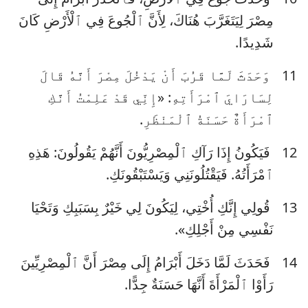
مِصْرَ لِيَتَغَرَّبَ هُنَاكَ، لِأَنَّ ٱلْجُوعَ فِي ٱلْأَرْضِ كَانَ
شَدِيدًا.
11
وَحَدَثَ لَمَّا قَرُبَ أَنْ يَدْخُلَ مِصْرَ أَنَّهُ قَالَ
لِسَارَايَ ٱمْرَأَتِهِ: «إِنِّي قَدْ عَلِمْتُ أَنَّكِ
ٱمْرَأَةٌ حَسَنَةُ ٱلْمَنْظَرِ.
12
فَيَكُونُ إِذَا رَآكِ ٱلْمِصْرِيُّونَ أَنَّهُمْ يَقُولُونَ: هَذِهِ
ٱمْرَأَتُهُ. فَيَقْتُلُونَنِي وَيَسْتَبْقُونَكِ.
13
قُولِي إِنَّكِ أُخْتِي، لِيَكُونَ لِي خَيْرٌ بِسَبَبِكِ وَتَحْيَا
نَفْسِي مِنْ أَجْلِكِ».
14
فَحَدَثَ لَمَّا دَخَلَ أَبْرَامُ إِلَى مِصْرَ أَنَّ ٱلْمِصْرِيِّينَ
رَأَوْا ٱلْمَرْأَةَ أَنَّهَا حَسَنَةٌ جِدًّا.