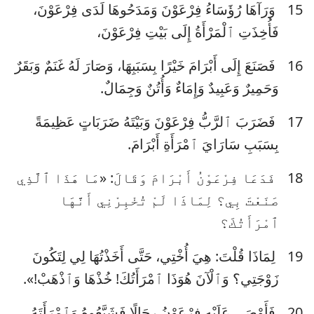
15
وَرَآهَا رُؤَسَاءُ فِرْعَوْنَ وَمَدَحُوهَا لَدَى فِرْعَوْنَ،
فَأُخِذَتِ ٱلْمَرْأَةُ إِلَى بَيْتِ فِرْعَوْنَ،
7
6
5
4
3
2
1
16
فَصَنَعَ إِلَى أَبْرَامَ خَيْرًا بِسَبَبِهَا، وَصَارَ لَهُ غَنَمٌ وَبَقَرٌ
14
13
12
11
10
9
8
وَحَمِيرٌ وَعَبِيدٌ وَإِمَاءٌ وَأُتُنٌ وَجِمَالٌ.
21
20
19
18
17
16
15
17
فَضَرَبَ ٱلرَّبُّ فِرْعَوْنَ وَبَيْتَهُ ضَرَبَاتٍ عَظِيمَةً
28
27
26
25
24
23
22
بِسَبَبِ سَارَايَ ٱمْرَأَةِ أَبْرَامَ.
35
34
33
32
31
30
29
18
فَدَعَا فِرْعَوْنُ أَبْرَامَ وَقَالَ: «مَا هَذَا ٱلَّذِي
42
41
40
39
38
37
36
صَنَعْتَ بِي؟ لِمَاذَا لَمْ تُخْبِرْنِي أَنَّهَا
49
48
47
46
45
44
43
ٱمْرَأَتُكَ؟
50
19
لِمَاذَا قُلْتَ: هِيَ أُخْتِي، حَتَّى أَخَذْتُهَا لِي لِتَكُونَ
زَوْجَتِي؟ وَٱلْآنَ هُوَذَا ٱمْرَأَتُكَ! خُذْهَا وَٱذْهَبْ!».
20
فَأَوْصَى عَلَيْهِ فِرْعَوْنُ رِجَالًا فَشَيَّعُوهُ وَٱمْرَأَتَهُ