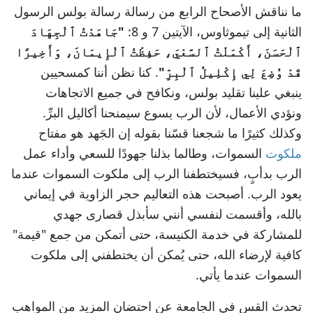
ما نناقش الأصحاح الرابع من رسالة رسالة بولس الرسول
الثانية إلى تيموثاوس، الآيتين 7 و 8:
"جَاهَدْتُ ٱلْجِهَادَ
ٱلْحَسَنَ، أَكْمَلْتُ ٱلسَّعْيَ، حَفِظْتُ ٱلْإِيمَانَ، وَأَخِيرًا
قَدْ وُضِعَ لِي إِكْلِيلُ ٱلْبِرِّ"
. كنا نظن أننا كمسحيين
ينبغي علينا تقليد بولس، ونكافح في جميع الاتجاهات
ونؤدي الأعمال، لأن الرب يسوع سيمنحنا أكاليل البرِّ.
وكذلك كثيرًا ما شجعنا قسّنا بقوله إن الجَهد هو مفتاح
ملكوت
السموات، وطالما بذلنا جهودًا للسعي وأداء عمل
الرب بدأبٍ، فسيختطفنا الرب إلى ملكوت السموات عندما
يعود الرب. أصبحت هذه التعاليم حجر الزاوية في إيماني
بالله، وأقسمت لنفسي أنني سأبذل قصارى جهدي
للمشاركة في خدمة الكنيسة، حتى أتمكن من جمع "قيمة"
كافية لإرضاء الله، حتى يُمكن أن يختطفني إلى ملكوت
السموات عندما يأتي.
تحدث القس في الجامعة عن احتضان المزيد من المواهب