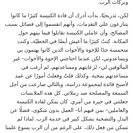
وبركات الرب.
لكن، تدريجيًا، بدأت أدرك أن قادة الكنيسة كثيرًا ما كانوا
يتنازعون على التقدِمات، وأنهم انقسموا إلى فصائل بسبب
المصالح، وأن عاملي الكنيسة تقاتلوا فيما بينهم حول
المكانة. كنتُ كثيرًا ما أعيش أيضًا في الخطيّة، وكنت
متحمسة جدًا للإخوة والأخوات الذين كانوا يهتمون بي
ويساعدوني، لكن عندما احتاجني الإخوة والأخوات– غير
المألوفين لي– لرعايتهم ومساعدتهم، لم أرغب في
مساعدتهم بمحبة. وكذلك قلتُ وفعلتُ أمورًا عن عمد
لأصبح قائدة لمجموعة دراسة، وبالتالي صارعت من أجل
السمعة والمصلحة ضد زملائي. كل هذه الملابسات
جعلتني في حيرة من أمري. كان يمكن لقادة الكنيسة
والعاملين– بمن فيهم أنا– العمل بدون شكوى، فضلًا عن
البذل والتضحية بشكل كبير في خدمة الرب. لماذا لم
نتمكن من فعل ذلك، على الرغم من أن الرب يسوع علمنا