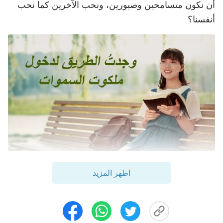
أن نكون متسامحين وصبورين، ونحب الآخرين كما نحب
أنفسنا؟
عن طريق الصدفة، دعتني إحدى أخواتي من الجامعة مع
اظهر المزيد
أخٍ آخر، للمشاركة في مجموعة لدراسة
الكتاب المقدس
على الإنترنت. في أحد الاجتماعات درسنا آيات الكتاب
المقدس هذه: "
لَيْسَ كُلُّ مَنْ يَقُولُ لِي: يَارَبُّ، يَارَبُّ!