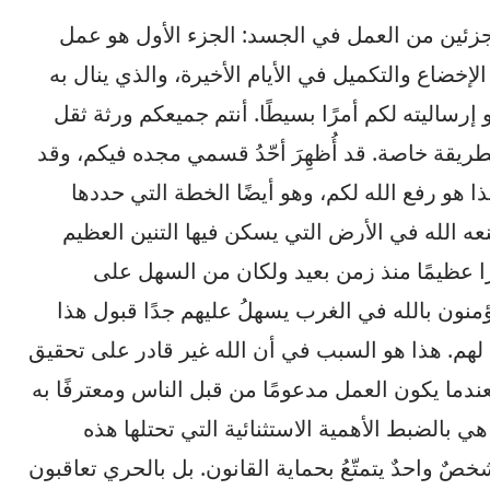
 جزئين من العمل في الجسد: الجزء الأول هو عمل
لإخضاع والتكميل في الأيام الأخيرة، والذي ينال به
أو إرساليته لكم أمرًا بسيطًا. أنتم جميعكم ورثة ثقل
 بطريقة خاصة. قد أُظهِرَ أحّدُ قسمي مجده فيكم، وقد
ا هو رفع الله لكم، وهو أيضًا الخطة التي حددها
عه الله في الأرض التي يسكن فيها التنين العظيم
مرًا عظيمًا منذ زمن بعيد ولكان من السهل على
منون بالله في الغرب يسهلُ عليهم جدًا قبول هذا
 لهم. هذا هو السبب في أن الله غير قادر على تحقيق
دما يكون العمل مدعومًا من قبل الناس ومعترفًا به
هي بالضبط الأهمية الاستثنائية التي تحتلها هذه
ٌ واحدٌ يتمتّعُ بحماية القانون. بل بالحري تعاقبون