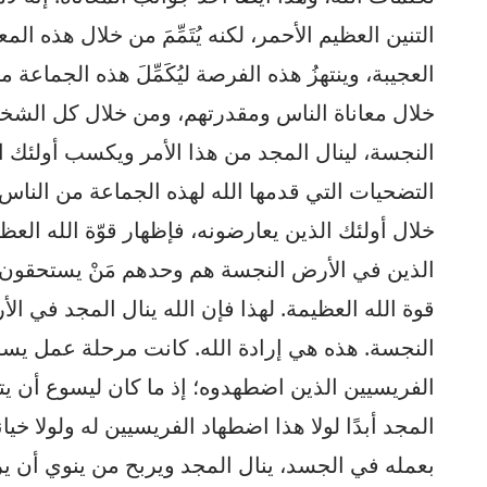
التنين العظيم الأحمر، لكنه يُتَمِّمَ من خلال هذه الم
العجيبة، وينتهزُ هذه الفرصة ليُكَمِّلَ هذه الجماع
خلال معاناة الناس ومقدرتهم، ومن خلال كل الشخ
النجسة، لينال المجد من هذا الأمر ويكسب أولئك ا
التضحيات التي قدمها الله لهذه الجماعة من الناس
خلال أولئك الذين يعارضونه، فإظهار قوّة الله الع
الذين في الأرض النجسة هم وحدهم مَنْ يستحقون أ
قوة الله العظيمة. لهذا فإن الله ينال المجد في 
النجسة. هذه هي إرادة الله. كانت مرحلة عمل يسوع
الفريسيين الذين اضطهدوه؛ إذ ما كان ليسوع أن يت
المجد أبدًا لولا هذا اضطهاد الفريسيين له ولولا خيا
بعمله في الجسد، ينال المجد ويربح من ينوي أن ير