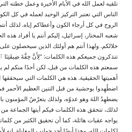
تلقيه لعمل الله في الأيام الأخيرة وعمل خطته الت
الناس التي تعتبر التركيز الوحيد لعمله في كل الكو
الروح في كل أرجاء الكون وأعطاكم إياه. لذلك أنتم 
شعبه المختار، إسرائيل، إليكم أنتم يا أفراد هذه 
خلالكم. ولهذا أنتم هم أولئك الذين سيحصلون على م
تتذكرون جميعكم هذه الكلمات: "لِأَنَّ خِفَّةَ ضِيقَتِنَا ٱلْوَقْتِيَّة
سمعتم هذه الكلمات من قبل، لكن أحدًا منكم لم يفهم
أهميتها الحقيقية. هذه هي الكلمات التي سيحققها ال
اضطُهِدوا بوحشية من قبل التنين العظيم الأحمر في ا
يضطهِدُ اللهَ وهو عدوّه، ولذلك يتعرّضُ المؤمنون ب
لذلك، تتحقق هذه الكلمات فيكم أيتها الجماعة من ا
يواجه عقبات هائلة، كما أن تحقيق الكثير من كلماته 
لكلمات الله، وهذا أيضًا أحد جوانب المعاناة. إنه لأ