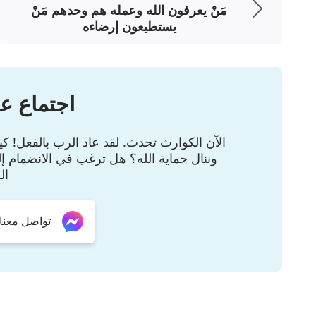
مَنْ يعرفون الله وعمله هم وحدهم مَنْ
عمل الله ليس بالأمر البسيط كخلق السموات والأر
يستطيعون إرضاءه
تغيير أولئك الذين فَسَدوا، وفقدوا الإحساس إلى أقصى
الشيطانُ فيهم، وليس خلق آدم أو حواء فضلًاً عن خلقِ
التي أفسدها الشيطان ثم يربحها من جديد لتصبح ملك
اجتماع عب
ليس ببساطة خلقِ السماوات والأرض وكل ما فيهما
السحيقة، إنما هو عمل تغيير الإنسان، وتغيير الأشياء
الآن الكوارث تحدث. لقد عاد الرب بالفعل! 
وننال حماية الله؟ هل ترغب في الانضمام إل
وتنتمي إليه. هذه هي حقيقة هذه المرحلة من عمل ال
ال
أكثرَ من اللازم. لا يشبه عمل الله أي عمل عادي. و
فالله لا يخلقُ الأشياء كلها خلال هذه المرحلة من عمل
تواصل معنا عبر er
خلقها وينقّي كل الأشياء التي قد دنسها الشيطان. 
الأهمية الكاملة لعمل الله. هل ترى من خلال هذه 