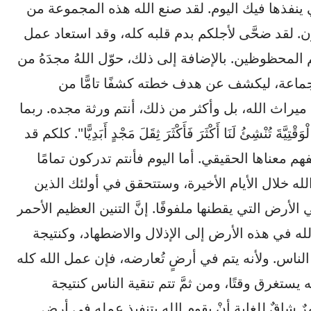
ي ينفذها فيك اليوم. لقد صنع الله هذه المجموعة من
ن. لقد ضحَّى لأجلكم بدم قلبه كله، وقد استعاد عمل
المحظوظين. بالإضافة إلى ذلك، حوّل اللهُ مجدَهُ من
الجماعة، ليكشف عن هدف خطته كشفًا تامًّا من
يراث الله، بل وأكثر من ذلك، أنتم ورثة مجده. ربما
َ تُنْشِئُ لَنَا أَكْثَرَ فَأَكْثَرَ ثِقَلَ مَجْدٍ أَبَدِيًّا". كلكم قد
 معناها الحقيقي. أما اليوم فأنتم تدركون تمامًا
له خلال الأيام الأخيرة، وستتحقق في أولئك الذين
لأرض التي يقطنها ملفوفًا. إنَّ التنين العظيم الأحمر
الله في هذه الأرض إلى الإذلال والاضطهاد، وكنتيجة
لناس. ولأنه يتم في أرضٍ تُعارضه، فإن عمل الله كله
يستغرق وقتًا، ومن ثمَّ تتم تنقية الناس كنتيجة
مرٌ شاقٌ للغاية أنْ يقوم الله بتنفيذ عمله في أرض