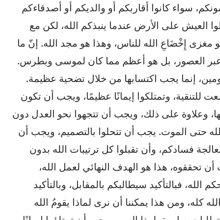
همونكم، سواء كانوا أقاربكم أو والديكم أو أصدقاءكم
وا العيش على الأرض عندما ينبذكم الله، لكن مع
مغزى إِخْضَاعِ الله للناس، وهذا هو مجد الله. إنّ ما
اء عبر العصور، بل هو أعظم مما كان لموسى وبطرس.
مين، إنما يجب اكتسابها من خلال تضحية عظيمة.
للتنقية، وتمتلكوا إيمانًا عظيمًا، ويجب أن تكون
ها، وعلاوة على ذلك، ويجب أن تتجهوا نحو العدل دون
له حتى الموت. يجب أن تتحلوا بالتصميم، ويجب أن
لجة فسادكم، وأن تقبلوا كل ترتيبات الله بدون
أن تحققوه، هذا هو الهدف النهائي لعمل الله،
الله، فبالتأكيد سيطالبكم بالمقابل، وبالتأكيد
ه كله، ومن هذا يمكننا أن نرى لماذا يقومُ الله
متطلبات صارمة. لهذا السبب يجب أن تمتلؤوا إيمانًا