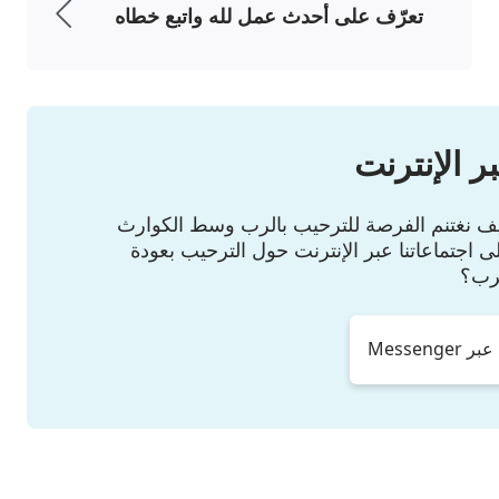
تعرّف على أحدث عمل لله واتبع خطاه
ض وكل الأشياء. ذلك لأن عمل اليوم يتجلى في
 درجة، إنه لتطهير أولئك الذين خُلِقوا ثمّ عَمِلَ
 النور أو خلق كل نبتة وحيوان. الله يُطهِّر الأشياء
َه وتصبح مجدَه. الأمر ليس كما يتخيل الإنسان، إنه
ر الإنترنت
، أو عمل لعنِ الشيطان وطرحه في الهاوية
 السلبية والتي لا تنتمي إليه إلى أشياء إيجابية
كيف نغتنم الفرصة للترحيب بالرب وسط الكوارث
ى اجتماعاتنا عبر الإنترنت حول الترحيب بعودة
له. عليكم أن تفهموا هذا وتتجنبوا تبسيط الأمور
رب؟
لا يمكن لعقل الإنسان تصوّر روعته أو إدراك حكمته.
ه ولا يدمرها. هو بدلًا من ذلك يغيَّر كل الأشياء التي
Messeng
ولذلك، سيبتدئ الله ُمشروعًا عظيمًا، وهذه هي
الكلمات أن عمل الله بسيط جدًا؟