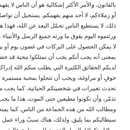
بالقانون. والأمر الأكثر إشكالية هو أن الناس لا يف
أو زملاءكم، لا أحد منهم يفهمكم. يستحيل أن تواصل
ذلك، لا يستطيع الناس تحمّل البعد عن الله، فهذا هو 
ورثتموه اليوم يفوق ما ورثه جميع الرسل والأنبي
لا يمكن الحصول على البركات في غضون يوم أو يو
بمعنى أنه يجب أنكم يجب أن تمتلكوا محبة قد خضعت 
لديكم الحقائق الكثيرة التي يطلب منكم الله إدراك
خوفٍ أو مراوغة، ويجب أن تتحلوا بمحبة مستمرة ل
تحدث تغييرات في شخصيتكم الحياتية، كما يجب معا
تذمّر، وأن تكونوا مطيعين حتى الموت. هذا ما يجب 
ومطالب الله من هذه الجماعة من الناس. كما يمنحكم 
سيطالبكم بما يليق. ولذلك، هناك سببٌ وراء عمل الل
مرارًا وتكرارًا بالعمل الذي يتطلب معاييرَ عالية و