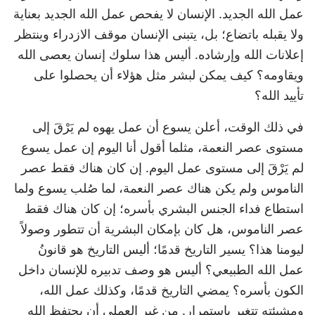
عمل الله الجديد. الإنسان لا يفحص عمل الله الجديد بعناية
ولا يقبله باتضاع؛ بل، يتبنى الإنسان موقف الازدراء وينتظر
إعلانات الله وإرشاده. أليس هذا سلوك إنسان يعصى الله
ويقاومه؟ كيف يمكن لبشر مثل هؤلاء أن يحصلوا على
تأييد الله؟
في ذلك الوقت، أعلن يسوع أن عمل يهوه لم يَرْقَ إلى
مستوى عصر النعمة، مثلما أقول أنا اليوم إن عمل يسوع
لم يَرْقَ إلى مستوى عمل اليوم. إن كان هناك فقط عصر
الناموس ولم يكن هناك عصر النعمة، لما صُلب يسوع ولما
استطاع فداء الجنس البشري بأسره؛ إن كان هناك فقط
عصر الناموس، هل كان بإمكان البشرية أن تتطور وصولاً
ليومنا هذا؟ يسير التاريخ قدمًا؛ أليس التاريخ هو قانونُ
عمل الله الطبيعي؟ أليس هو وصف تدبيره للإنسان داخل
الكون بأسره؟ يمضي التاريخ قدمًا، وكذلك عمل الله،
ومشيئته تتغير باستمرار. من غير العملي أن يحتفظ الله