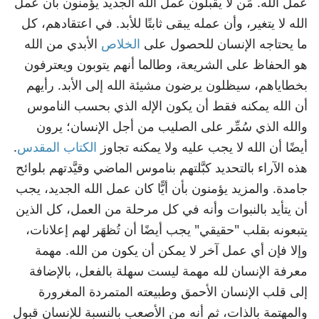
عمل الله. مَن لا يقبلون عمل الله الجديد يؤمنون بأن عمل
الله لا يتغير، وأن عمله يبقى ثابتًا للأبد. في اعتقادهم، كل
ما يحتاجه الإنسان للحصول على
الخلاص
الأبدي من الله
هو الحفاظ على الشريعة، وطالما أنهم يتوبون ويعترفون
بخطاياهم، سيظلون يرضون مشيئة الله إلى الأبد. رأيهم
أن الله يمكنه فقط أن يكون الإله الذي بحسب الناموس
والله الذي سُمِّر على الصليب من أجل الإنسان؛ يرون
أيضًا أن الله لا يجب عليه ولا يمكنه تجاوز
الكتاب المقدس
.
هذه الآراء بالتحديد كبَّلتهم بناموس الماضي وقيَّدتهم بلوائح
جامدة. والمزيد يؤمنون بأن أيًّا كان عمل الله الجديد، يجب
أن يتأيد بالنبوات وأنه في كل مرحلة من العمل، كل الذين
يتبعونه بقلب "حقيقي" يجب أيضًا أن تُظهَر لهم إعلانات،
وإلا فإن أي عمل آخر لا يمكن أن يكون من الله. مهمة
معرفة الإنسان لله مهمة ليست سهلة بالفعل، بالإضافة
إلى قلب الإنسان الأحمق وطبيعته المتمردة المغرورة
والمهتمة بالذات، ثم أنه من الأصعب بالنسبة للإنسان قبول