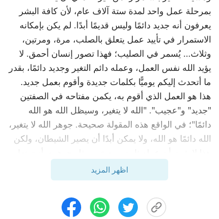
بمرحلة عمل واحد لمدة ستة آلاف عام، لأن كافة البشر
يعرفون أنه جديد دائمًا وليس قديمًا أبدًا. لم يكن بإمكانه
الاستمرار في تأييد عمل يتعلق بالصلب، مرة، ومرتين،
وثلاث... يُسمر في الصليب؛ فهذا تصور إنسان أحمق. لا
يؤيد الله نفس العمل، وعمله دائم التغير وجديد دائمًا، بقدر
ما أتحدث إليكم يوميًّا بكلمات جديدة وأقوم بعمل جديد.
هذا هو العمل الذي أقوم به، يكمن مفتاحه في الصفتين
"جديد" و"عجيب". "الله لا يتغير، وسيظل الله هو الله
دائمًا"؛ في الواقع هذه المقولة صحيحة. جوهر الله لا يتغير،
الله دائمًا هو الله، ولا يمكن أبدًا أن يصير الشيطان، ولكن
هذا لا يثبت أن عمله ثابت ومستمر مثل جوهره. أنت تعلن
أن الله هكذا، فكيف يمكنك أن تشرح أنه دائمًا جديد وليس
اظهر المزيد
قديمًا أبدًا؟ ينتشر عمل الله ويتغير باستمرار، وتُعلن مشيئة
الله دائمًا وتُعرف للإنسان. إذ يختبر الإنسان عمل الله،
تتغير شخصيته ومعرفته باستمرار. من أين إذًا يظهر هذا