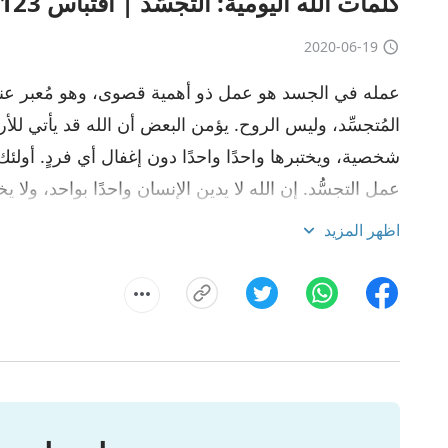
كلمات الله اليومية: التجسُّد | اقتباس 123
2020-06-19
عمله في الجسد هو عمل ذو أهمية قصوى، وهو مُعبر عنه فيم
المُتجسِّد، وليس الروح. يؤمن البعض أن الله قد يأتي لل
شخصية، ويختبرها واحدًا واحدًا دون إغفال أي فردٍ. أولئ
عمل التجسُّد. إن الله لا يدين الإنسان واحدًا بواحد، ولا يخ
أليس فساد البشرية كلها متشابهًا؟ أليس جوهر الإنسان وا
اظهر المزيد
الذي أفسده إبليس، وكافة خطايا الإنسان. لا يدين الله زلاّت
ولا يُنفَّذ على شخص محدد على وجه الخصوص؛ بل إنه عمل
من خلال تنفيذ عمله تنفيذًا شخصيًا على مجموعة من ال
جمعاء، بعدها ينتشر العمل تدريجيًّا. كذلك عمل الدينونة. 
الناس، بل يدين إثم البشرية كلها – مقاومة الإنسان لله،
على عمل الله، وخلافه. ما يُدان هو جوهر البشرية الذي ي
عمل الله المتجسد وكلمته اللذان يشهد عنهما الإنسان هم