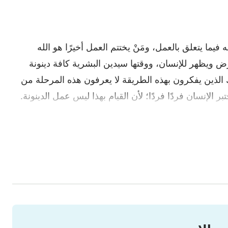
ا يتعلق بالعمل، ومَنْ يختتم العمل أخيرًا هو الله
أرض ويظهر للإنسان، ووقتها سيدين البشرية كافة دينونة
ك الذين يفكرون بهذه الطريقة لا يعرفون هذه المرحلة من
تبر الإنسان فردًا فردًا؛ لأن القيام بهذا ليس عمل الدينونة.
حدًا؟ ما يُدان هو جوهر البشرية الفاسد، جوهر الإنسان
 الإنسان التافهة والعبثية. إن لعمل الدينونة دلالة تمثيلية،
 تُدان فيه جماعة من الناس لتمثل دينونة البشرية كلها.
ناس، يستخدم الله في الجسد عمله لتمثيل عمل البشرية
لا يدين الله نوعًا معينًا من الأشخاص أو جماعة محددة من
 على سبيل المثال، أو عدم تبجيل الإنسان لله، أو التشويش
قاوم الله، وعمله هو عمل الإخضاع في الأيام الأخيرة. إن
ا عمل الدينونة أمام العرش الأبيض العظيم في الأيام