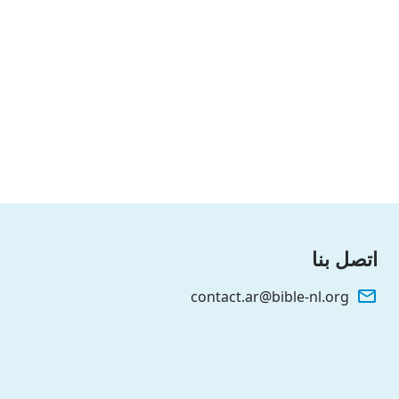
لن تكون هناك مرحلة رابعة من عمل الله. لأن مَنْ يُدان هو
يس المُدانة مباشرةً، فإن عمل الدينونة لا يُنفَّذ داخل
اتصل بنا
contact.ar@bible-nl.org