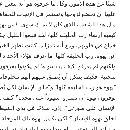
شيئًا عن هذه الأمور، وكل ما عرفوه هو أنه يتعين 
عليها أن تخضع لزوجها وتستمر في الإنجاب للحفا
مثل هذا الشعب، الذي كان لا يملك سوى نَفَس يهوه 
كيفية إرضاء رب الخليقة كلها، لقد فهموا القليل ج
خداع في قلوبهم، ومع أنه نادرًا ما كانت تظهر الغي
عن يهوه، رب الخليقة كلها؛ ما عرف هؤلاء الأجداد ل
ولكنهم لم يعرفوا كيف يقدسونه؛ لم يكونوا يعرفون
منحنية، فكيف يمكن أن يُطلق عليهم أنهم مخلوقاته؟ إ
"يهوه هو رب الخليقة كلها" و"خلق الإنسان لكي يُظ
يوقرون يهوه أن يصيروا شهوداً على مجده؟ كيف ي
الإنسان على صورتي"، إذن، سلاحًا في يدي الشيط
لخلق يهوه للإنسان؟ لكي يكمل يهوه تلك المرحلة م
منذ آدم إلى نوح، بل لم يبدأ رسمياً بإرشاد بني إسرا