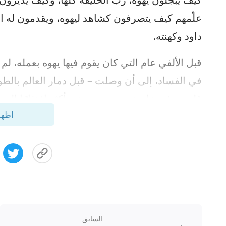
علّمهم كيف يتصرفون كشاهد ليهوه، ويقدمون له ا
داود وكهنته.
قبل الألفي عام التي كان يقوم فيها يهوه بعمله، لم 
في الفساد، إلى أن وصلت – قبل دمار العالم بالط
قلوبهم فيه خاوية من يهوه، وحتى أكثر افتقارًا إلى
اظهر
به يهوه؛ كانوا يفتقرون إلى المنطق، فضلاً عن افتق
على جهل تام بالإنسان، والله، والعالم والحياة وم
مثل الحية، وقالوا العديد من الأمور المسيئة ليهوه، و
ووجه الطيور والدواب التي نجت من الطوفان مع ن
ذلك ما مجموعه 2500 عام. كان يعمل
السابق