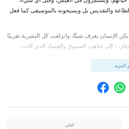
لطاعة والتقديس بل ويسبحونه بالموسيقى كما فعل
يكن الإنسان يعرف شيئًا، وانزلقت كل البشرية تقريبًا
وفان – إلى غياهب الفسوق والفساد الذي كانت
 طريقه. لم يفهم البشر أبدًا العمل الذي كان سيقوم
 المزيد
ارهم إلى المعرفة، وكانوا – مثل الآلات التي تتنفس –
ا شابه، وانخرطوا على الأرض في العديد من الفتن،
لكن لأنهم كانوا جهالاً لم يوبخهم يهوه أو يؤدبهم ولم
يظهر يهوه رسمياً لنوح إلا بعد الفيضان عندما بلغ نوح 601 عاماً من العمر، حيث أرشده هو وعائلته،
وح وذريته، حتى نهاية عصر الناموس حيث استمر
 في إسرائيل؛ بمعنى آخر كان يعمل رسميًّا في إسرائيل لمدة
التالي
2000 عام، وعمل في الوقت ذاته في إسرائيل وخارجها لمدة 500 عام، بإجمالي قدره 2500 عام. أثناء