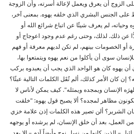
على الزوج أن يعرق ويعمل لإعالة أسرته، وأن الزوجة
ظ على الجنس البشري الذي خلقه يهوه. بمعنى آخر،
وحياته، لم يعرف شيئًا عن اتباع شرائع الله أو
دًّا عن ذلك. لذلك، وحتى رغم عدم وجود اعوجاج أو
رة أو الخصومات بينهم، لم تكن لديهم معرفة أو فهم
لإنسان سوى أن يأكلوا من نعم يهوه ويتمتعوا بها،
 أن يهوه كان هو الواحد الذي يجب أن يعبدوه بركب
ن كان الأمر كذلك، ألم تُقَل الكلمات التالية عبثًا؟
هرَه الإنسان ويمجده ويمثله". كيف يمكن لأناس لا
كونون مظاهر لمجده؟ ألا يصبح قول يهوه: "خلقت
ان الشرير؟ ألن تصير هذه الكلمات إذن علامة خزي
ن العمل، بعد أن خلق الإنسان، لم يرشده أو يوجهه
ئيل – الذين كانوا من نسل نوح وأيضاً آدم – إلا بعد