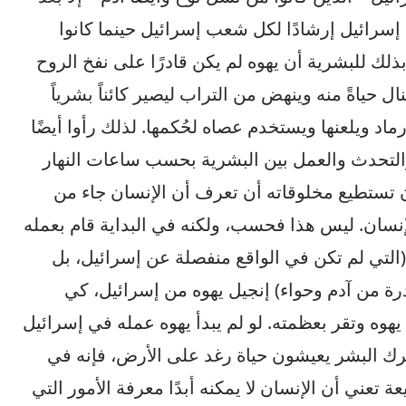
ي إسرائيل إرشادًا لكل شعب إسرائيل حينما كانوا
ك للبشرية أن يهوه لم يكن قادرًا على نفخ الروح
 حياةً منه وينهض من التراب ليصير كائناً بشرياً
ماد ويلعنها ويستخدم عصاه لحُكمها. لذلك رأوا أيضًا
والتحدث والعمل بين البشرية بحسب ساعات النهار
 تستطيع مخلوقاته أن تعرف أن الإنسان جاء من
لإنسان. ليس هذا فحسب، ولكنه في البداية قام بعمله
التي لم تكن في الواقع منفصلة عن إسرائيل، بل
رة من آدم وحواء) إنجيل يهوه من إسرائيل، كي
هوه وتقر بعظمته. لو لم يبدأ يهوه عمله في إسرائيل
ترك البشر يعيشون حياة رغد على الأرض، فإنه في
ة تعني أن الإنسان لا يمكنه أبدًا معرفة الأمور التي