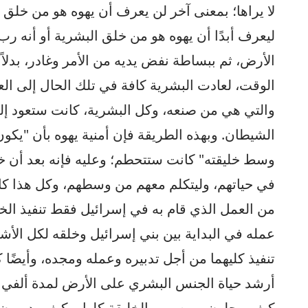
لا يراها؛ بمعنى آخر لن يعرف أن يهوه هو من خلق ا
ليعرف أبدًا أن يهوه هو من خلق البشرية أو أنه رب 
الأرض، ثم ببساطة نفض يديه من الأمر وغادر، بدلاً
الوقت، لعادت البشرية كافة في تلك الحال إلى الع
والتي هي من صنعه، وكل البشرية، كانت ستعود إل
الشيطان. وبهذه الطريقة فإن أمنية يهوه بأن "ي
وسط خليقته" كانت ستتحطم؛ وعليه فإنه بعد أن خ
في حياتهم، وليتكلم معهم من وسطهم، وكل هذا كان
من العمل الذي قام به في إسرائيل فقط تنفيذ الخط
عمله في البداية بين بني إسرائيل وخلقه لكل الأشي
تنفيذ كليهما من أجل تدبيره وعمله ومجده، وأيضًا
أرشد حياة الجنس البشري على الأرض لمدة ألفي عام 
كيف يبجلون يهوه، رب الخليقة كلها، وكيف يديرو