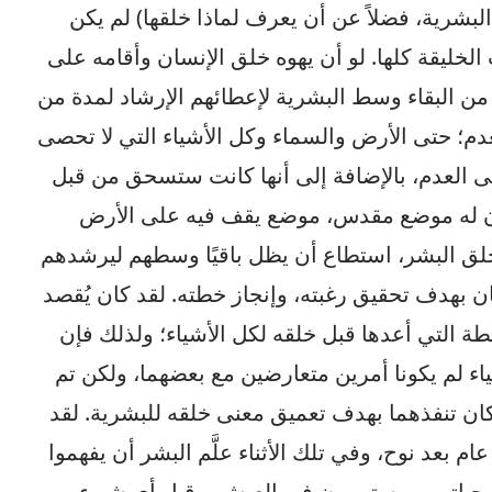
لبشرية، فضلاً عن أن يعرف لماذا خلقها) لم يكن
الخليقة كلها. لو أن يهوه خلق الإنسان وأقامه على
 من البقاء وسط البشرية لإعطائهم الإرشاد لمدة من
دم؛ حتى الأرض والسماء وكل الأشياء التي لا تحصى
ى العدم، بالإضافة إلى أنها كانت ستسحق من قبل
كون له موضع مقدس، موضع يقف فيه على الأرض
لق البشر، استطاع أن يظل باقيًا وسطهم ليرشدهم
 بهدف تحقيق رغبته، وإنجاز خطته. لقد كان يُقصد
ة التي أعدها قبل خلقه لكل الأشياء؛ ولذلك فإن
اء لم يكونا أمرين متعارضين مع بعضهما، ولكن تم
 كان تنفذهما بهدف تعميق معنى خلقه للبشرية. لقد
بعد نوح، وفي تلك الأثناء علَّم البشر أن يفهموا
ن حياتهم، ويستمرون في العيش، وقبل أي شيء،