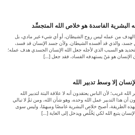
ني إسرائيل الذين تبعوه خارج مصر أثناء عصر
ولم يكن لها علاقة بالمصريين؛ إذ كانت تهدف لتقييد
يه البشرية الفاسدة هو خلاص الله المتجسِّد
لب؛ حيث إن مراعاتهم للسبت من عدمه، واحترامهم
 الهدف من عمله ليس روح الشيطان، أو أي شيء غير مادي، بل
 إلى ذلك: كانت هي المبادئ التي من خلالها يُحكم
 جسد، والذي قد أفسده الشيطان. ولأن جسد الإنسان قد فسد،
تحديد هو السبب الذي لأجله جعل الله الإنسان الجسدي هدف عمله؛
 أصابته نار يهوه، وبعضهم رُجم حتى الموت، وبعضهم
 الإنسان هو مَنْ يستهدفه الفساد، فقد جعل […]
ايا من عدمها. أما أولئك الذين لم يراعوا السبت
 يراعوا السبت كانت تصيبهم نار يهوه، أما الذين لم
إنسان إلا وسط تدبير الله
كانت هذه الأشياء جميعًا موضع إشادة من يهوه. لقد
 الله غريب؛ لأن الناس يعتقدون أنه لا علاقة البتة لتدبير الله
ويطيعوها ولا يتمردوا ضده إذ يقودهم في حياتهم.
ون أن هذا التدبير عمل الله وحده، وهو شأن الله، ومن ثمَّ لا تبالي
. بهذه الطريقة، أصبح خلاص البشرية غامضًا ومبهمًا، وليس سوى
 الولادة تحت السيطرة، وهو الجنس الذي سيرسي
لإنسان يتبع الله لكي يَخْلُص ويدخل إلى الغاية […]
على العمل الذي قام به يهوه، أُطلق على أول عصر
 من الأقوال وقام بالكثير من العمل، فقد أرشد