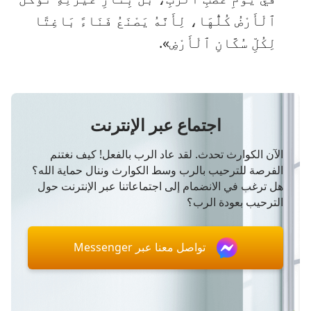
ٱلْأَرْضُ كُلُّهَا، لِأَنَّهُ يَصْنَعُ فَنَاءً بَاغِتًا
لِكُلِّ سُكَّانِ ٱلْأَرْضِ».
اجتماع عبر الإنترنت
الآن الكوارث تحدث. لقد عاد الرب بالفعل! كيف نغتنم
الفرصة للترحيب بالرب وسط الكوارث وننال حماية الله؟
هل ترغب في الانضمام إلى اجتماعاتنا عبر الإنترنت حول
الترحيب بعودة الرب؟
تواصل معنا عبر Messenger