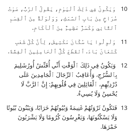
10
وَيَكُونُ فِي ذَلِكَ ٱلْيَوْمِ، يَقُولُ ٱلرَّبُّ، صَوْتُ
صُرَاخٍ مِنْ بَابِ ٱلسَّمَكِ، وَوَلْوَلَةٌ مِنَ ٱلْقِسْمِ
ٱلثَّانِي وَكَسْرٌ عَظِيمٌ مِنَ ٱلْآكَامِ.
11
وَلْوِلُوا يَا سُكَّانَ مَكْتِيشَ، لِأَنَّ كُلَّ شَعْبِ
كَنْعَانَ بَادَ. ٱنْقَطَعَ كُلُّ ٱلْحَامِلِينَ ٱلْفِضَّةَ.
12
وَيَكُونُ فِي ذَلِكَ ٱلْوَقْتِ أَنِّي أُفَتِّشُ أُورُشَلِيمَ
بِٱلسُّرُجِ، وَأُعَاقِبُ ٱلرِّجَالَ ٱلْجَامِدِينَ عَلَى
دُرْدِيِّهِمِ، ٱلْقَائِلِينَ فِي قُلُوبِهِمْ: إِنَّ ٱلرَّبَّ لَا
يُحْسِنُ وَلَا يُسِيءُ.
13
فَتَكُونُ ثَرْوَتُهُمْ غَنِيمَةً وَبُيُوتُهُمْ خَرَابًا، وَيَبْنُونَ بُيُوتًا
وَلَا يَسْكُنُونَهَا، وَيَغْرِسُونَ كُرُومًا وَلَا يَشْرَبُونَ
خَمْرَهَا.