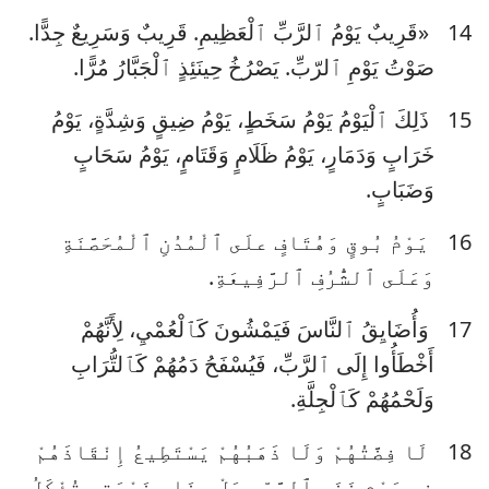
14
«قَرِيبٌ يَوْمُ ٱلرَّبِّ ٱلْعَظِيمِ. قَرِيبٌ وَسَرِيعٌ جِدًّا.
صَوْتُ يَوْمِ ٱلرّبِّ. يَصْرُخُ حِينَئِذٍ ٱلْجَبَّارُ مُرًّا.
15
ذَلِكَ ٱلْيَوْمُ يَوْمُ سَخَطٍ، يَوْمُ ضِيقٍ وَشِدَّةٍ، يَوْمُ
خَرَابٍ وَدَمَارٍ، يَوْمُ ظَلَامٍ وَقَتَامٍ، يَوْمُ سَحَابٍ
وَضَبَابٍ.
16
يَوْمُ بُوقٍ وَهُتَافٍ علَى ٱلْمُدُنِ ٱلْمُحَصَّنَةِ
3
2
1
وَعَلَى ٱلشُّرُفِ ٱلرَّفِيعَةِ.
17
وَأُضَايِقُ ٱلنَّاسَ فَيَمْشُونَ كَٱلْعُمْيِ، لِأَنَّهُمْ
أَخْطَأُوا إِلَى ٱلرَّبِّ، فَيُسْفَحُ دَمُهُمْ كَٱلتُّرَابِ
وَلَحْمُهُمْ كَٱلْجِلَّةِ.
18
لَا فِضَّتُهُمْ وَلَا ذَهَبُهُمْ يَسْتَطِيعُ إِنْقَاذَهُمْ
في يَوْمِ غَضَبِ ٱلرَّبِّ، بَلْ بِنَارِ غَيْرَتِهِ تُؤْكَلُ