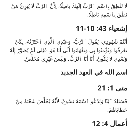
لَا تَنْطِقْ بِٱسْمِ ٱلرَّبِّ إِلَهِكَ بَاطِلًا، لِأَنَّ ٱلرَّبَّ لَا يُبْرِئُ مَنْ
نَطَقَ بِٱسْمِهِ بَاطِلًا.
إشعياء 43: 10-11
أَنْتُمْ شُهُودِي، يَقُولُ ٱلرَّبُّ، وَعَبْدِي ٱلَّذِي ٱخْتَرْتُهُ، لِكَيْ
تَعْرِفُوا وَتُؤْمِنُوا بِي وَتَفْهَمُوا أَنِّي أَنَا هُوَ. قَبْلِي لَمْ يُصَوَّرْ إِلَهٌ
وَبَعْدِي لَا يَكُونُ. أَنَا أَنَا ٱلرَّبُّ، وَلَيْسَ غَيْرِي مُخَلِّصٌ.
اسم الله في العهد الجديد
متى 1: 21
فَسَتَلِدُ ٱبْنًا وَتَدْعُو ٱسْمَهُ يَسُوعَ. لِأَنَّهُ يُخَلِّصُ شَعْبَهُ مِنْ
خَطَايَاهُمْ.
أعمال 4: 12