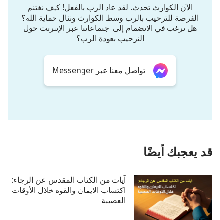
الآن الكوارث تحدث. لقد عاد الرب بالفعل! كيف نغتنم
وَمَلَكْتَ".
الفرصة للترحيب بالرب وسط الكوارث وننال حماية الله؟
هل ترغب في الانضمام إلى اجتماعاتنا عبر الإنترنت حول
رؤيا 4: 8
الترحيب بعودة الرب؟
وَٱلْأَرْبَعَةُ ٱلْحَيَوَانَاتُ لِكُلِّ وَاحِدٍ مِنْهَا سِتَّةُ أَجْنِحَةٍ حَوْلَهَا،
وَمِنْ دَاخِلٍ مَمْلُوَّةٌ عُيُونًا، وَلَا تَزَالُ نَهَارًا وَلَيْلًا قَائِلَةً:
تواصل معنا عبر Messenger
"قُدُّوسٌ، قُدُّوسٌ، قُدُّوسٌ، ٱلرَّبُّ ٱلْإِلَهُ ٱلْقَادِرُ عَلَى كُلِّ
شَيْءٍ، ٱلَّذِي كَانَ وَٱلْكَائِنُ وَٱلَّذِي يَأْتِي".
رؤيا 19: 6
وَسَمِعْتُ كَصَوْتِ جَمْعٍ كَثِيرٍ، وَكَصَوْتِ مِيَاهٍ كَثِيرَةٍ، وَكَصَوْتِ
قد يعجبك أيضًا
رُعُودٍ شَدِيدَةٍ قَائِلَةً: "هَلِّلُويَا! فَإِنَّهُ قَدْ مَلَكَ ٱلرَّبُّ ٱلْإِلَهُ
ٱلْقَادِرُ عَلَى كُلِّ شَيْءٍ".
آيات من الكتاب المقدس عن الرجاء:
اكتساب الايمان والقوه خلال الأوقات
رؤيا 15: 3
العصيبة
وَهُمْ يُرَتِّلُونَ تَرْنِيمَةَ مُوسَى عَبْدِ ٱللهِ، وَتَرْنِيمَةَ