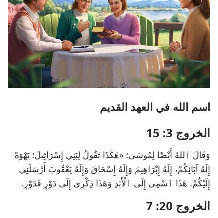
اسم الله في العهد القديم
الخروج 3: 15
وَقَالَ ٱللهُ أَيْضًا لِمُوسَى: «هَكَذَا تَقُولُ لِبَنِي إِسْرَائِيلَ: يَهْوَهْ
إِلَهُ آبَائِكُمْ، إِلَهُ إِبْرَاهِيمَ وَإِلَهُ إِسْحَاقَ وَإِلَهُ يَعْقُوبَ أَرْسَلَنِي
إِلَيْكُمْ. هَذَا ٱسْمِي إِلَى ٱلْأَبَدِ وَهَذَا ذِكْرِي إِلَى دَوْرٍ فَدَوْرٍ.
الخروج 20: 7