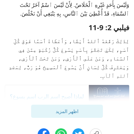
وَلَيْسَ بِأَحَدٍ غَيْرِهِ ٱلْخَلَاصُ. لِأَنْ لَيْسَ ٱسْمٌ آخَرُ تَحْتَ
ٱلسَّمَاءِ، قَدْ أُعْطِيَ بَيْنَ ٱلنَّاسِ، بِهِ يَنْبَغِي أَنْ نَخْلُصَ.
فيلبي 2: 9-11
لِذَلِكَ رَفَّعَهُ ٱللهُ أَيْضًا، وَأَعْطَاهُ ٱسْمًا فَوْقَ كُلِّ
ٱسْمٍ، لِكَيْ تَجْثُوَ بِٱسْمِ يَسُوعَ كُلُّ رُكْبَةٍ مِمَّنْ فِي
ٱلسَّمَاءِ، وَمَنْ عَلَى ٱلْأَرْضِ، وَمَنْ تَحْتَ ٱلْأَرْضِ،
وَيَعْتَرِفَ كُلُّ لِسَانٍ أَنَّ يَسُوعَ ٱلْمَسِيحَ هُوَ رَبٌّ، لِمَجْدِ
ٱللهِ ٱلْآبِ.
لماذا أصبح اسم الرب اسم يسوع؟
اظهر المزيد
تنبأ اسم جديد الرب المرتجع في الوحي