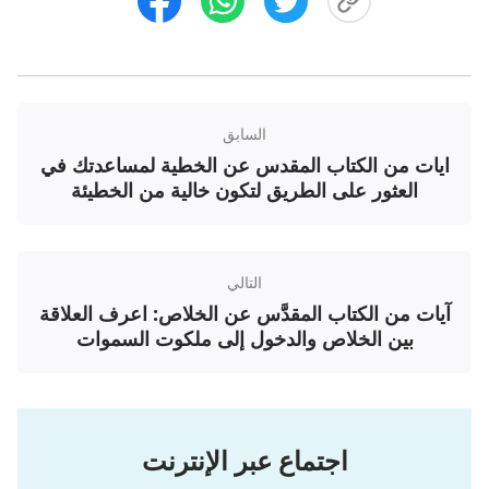
رؤيا ع 3: 12
مَنْ يَغْلِبُ فَسَأَجْعَلُهُ عَمُودًا فِي هَيْكَلِ إِلَهِي، وَلَا
يَعُودُ يَخْرُجُ إِلَى خَارِجٍ، وَأَكْتُبُ عَلَيْهِ ٱسْمَ إِلَهِي،
وَٱسْمَ مَدِينَةِ إِلَهِي، أُورُشَلِيمَ ٱلْجَدِيدَةِ ٱلنَّازِلَةِ
السابق
مِنَ ٱلسَّمَاءِ مِنْ عِنْدِ إِلَهِي، وَٱسْمِي ٱلْجَدِيدَ.
ايات من الكتاب المقدس عن الخطية لمساعدتك في
العثور على الطريق لتكون خالية من الخطيئة
رؤيا 1: 8
"أَنَا هُوَ ٱلْأَلِفُ وَٱلْيَاءُ، ٱلْبِدَايَةُ وَٱلنِّهَايَةُ" يَقُولُ ٱلرَّبُّ
ٱلْكَائِنُ وَٱلَّذِي كَانَ وَٱلَّذِي يَأْتِي، ٱلْقَادِرُ عَلَى كُلِّ شَيْءٍ.
التالي
آيات من الكتاب المقدَّس عن الخلاص: اعرف العلاقة
رؤيا 11: 16-17
بين الخلاص والدخول إلى ملكوت السموات
وَٱلْأَرْبَعَةُ وَٱلْعِشْرُونَ شَيْخًا ٱلْجَالِسُونَ أَمَامَ ٱللهِ عَلَى
عُرُوشِهِمْ، خَرُّوا عَلَى وُجُوهِهِمْ وَسَجَدُوا لِلهِ، قَائِلِينَ:
"نَشْكُرُكَ أَيُّهَا ٱلرَّبُّ ٱلْإِلَهُ ٱلْقَادِرُ عَلَى كُلِّ شَيْءٍ، ٱلْكَائِنُ
اجتماع عبر الإنترنت
وَٱلَّذِي كَانَ وَٱلَّذِي يَأْتِي، لِأَنَّكَ أَخَذْتَ قُدْرَتَكَ ٱلْعَظِيمَةَ