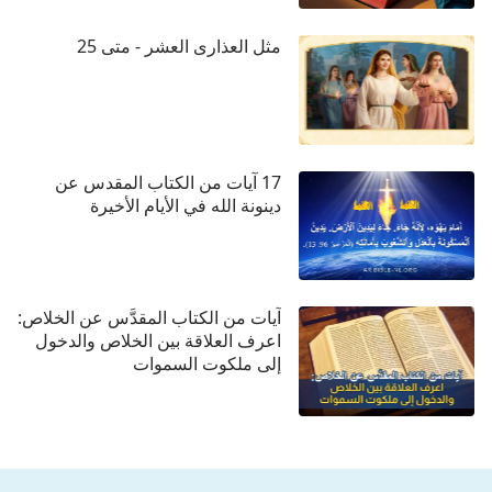
ٱلْخَرُوفِ قَائِلِينَ: "عَظِيمَةٌ وَعَجِيبَةٌ هِيَ أَعْمَالُكَ،
مثل العذارى العشر - متى 25
أَيُّهَا ٱلرَّبُّ ٱلْإِلَهُ، ٱلْقَادِرُ عَلَى كُلِّ شَيْءٍ! عَادِلَةٌ
وَحَقٌّ هِيَ طُرُقُكَ، يَا مَلِكَ ٱلْقِدِّيسِينَ"!
رؤيا 16: 7
17 آيات من الكتاب المقدس عن
وَسَمِعْتُ آخَرَ مِنَ ٱلْمَذْبَحِ قَائِلًا: "نَعَمْ أَيُّهَا ٱلرَّبُّ ٱلْإِلَهُ
دينونة الله في الأيام الأخيرة
ٱلْقَادِرُ عَلَى كُلِّ شَيْءٍ! حَقٌّ وَعَادِلَةٌ هِيَ أَحْكَامُكَ".
آيات من الكتاب المقدَّس عن الخلاص:
اعرف العلاقة بين الخلاص والدخول
إلى ملكوت السموات