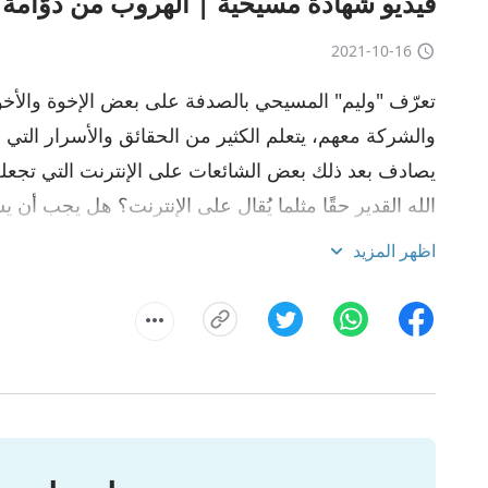
فيديو شهادة مسيحية | الهروب من دوَّامة 
2021-10-16
تعرّف "وليم" المسيحي بالصدفة على بعض الإخوة والأخوا
والشركة معهم، يتعلم الكثير من الحقائق والأسرار التي 
يصادف بعد ذلك بعض الشائعات على الإنترنت التي تجعله 
الله القدير حقًا مثلما يُقال على الإنترنت؟ هل يجب أن ي
العائد، ألن يفقد فرصته في الترحيب بالرب إذا لم يتحر 
اظهر المزيد
ومواصلة التحري عنها، ويتوصل إلى فهم مبدأ التحري عن 
بعض التمييز تجاه الأكاذيب، ويصبح على يقين من أن الله 
القدير في الأيام الأخيرة.