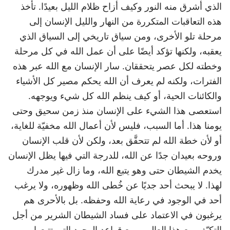
الذي أشرق منه النور وكيف أزاح ظلام الليل بعيدًا. تأخذ
هذه التعاقبات المتكررة من النهار والليل الإنسان إلى
مرحلة تلو الأخرى، ومن سياق تاريخي إلى السياق الذي
يعقبه، ولكنها تؤكد أيضًا على أن عمل الله في كل مرحلة
وخطته لكل عصر يتحققان. سار الإنسان مع الله عبر هذه
الفترات، ولكنه لم يعرف أن الله يحكم مصير كل الأشياء
والكائنات الحية، أو كيف ينظم الله كل شيء ويوجهه.
استعصى هذا الشيء على الإنسان منذ زمن سحيق وحتى
يومنا هذا. أما السبب، فليس لأن أعمال الله مخفيّة للغاية،
أو لأن خطة الله لم تتحقَّق بعد، ولكن لأن قلب الإنسان
وروحه بعيدان جدًا عن الله، للدرجة التي فيها يظل الإنسان
يخدم الشيطان حتى وهو يتبع الله، وما زال غير مدرك
لهذا. لا يبحث أحد جديًا عن خُطى الله وظهوره، ولا يرغب
أحد في الوجود في رعاية الله وحفظه. بل بالأحرى هم
يرغبون في الاعتماد على فساد الشيطان الشرير من أجل
التكيّف مع هذا العالم، ومع قواعد الوجود التي تتبعها