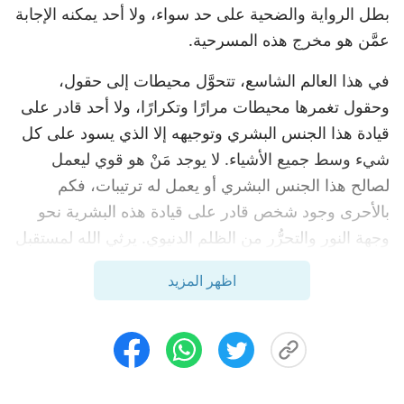
بطل الرواية والضحية على حد سواء، ولا أحد يمكنه الإجابة
عمَّن هو مخرج هذه المسرحية.
في هذا العالم الشاسع، تتحوَّل محيطات إلى حقول،
وحقول تغمرها محيطات مرارًا وتكرارًا، ولا أحد قادر على
قيادة هذا الجنس البشري وتوجيهه إلا الذي يسود على كل
شيء وسط جميع الأشياء. لا يوجد مَنْ هو قوي ليعمل
لصالح هذا الجنس البشري أو يعمل له ترتيبات، فكم
بالأحرى وجود شخص قادر على قيادة هذه البشرية نحو
وجهة النور والتحرُّر من الظلم الدنيوي. يرثي الله لمستقبل
البشرية، ويحزن لسقوط الإنسان، ويشعر بالأسى لمسيرة
اظهر المزيد
البشرية البطيئة نحو الاضمحلال وطريق اللاعودة. لم يعبأ
أحد قط بأي اتجاه تتجه نحوه مثل هذه البشرية التي
كسرت قلب الله وارتدت عنه للبحث عن الشرير. لهذا
السبب بالتحديد لا يشعر أحد بغضب الله، ولا يسعى أحد
إلى إرضاء الله أو يحاول الاقتراب من الله، كما لا يسعى