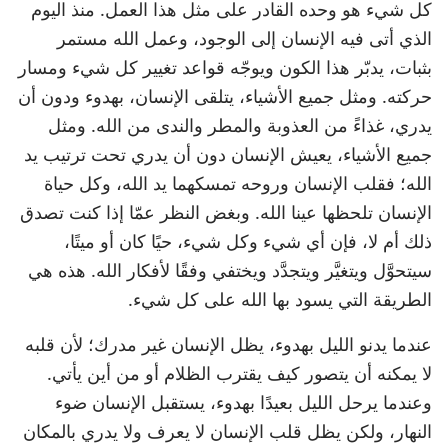
كل شيء هو وحده القادر على مثل هذا العمل. منذ اليوم
الذي أتى فيه الإنسان إلى الوجود، وعمل الله مستمر
بثبات، يدبّر هذا الكون ويوجّه قواعد تغيير كل شيء ومسار
حركته. ومثل جميع الأشياء، يتلقى الإنسان، بهدوء ودون أن
يدري، غذاءً من العذوبة والمطر والندى من الله. ومثل
جميع الأشياء، يعيش الإنسان دون أن يدري تحت ترتيب يد
الله؛ فقلب الإنسان وروحه تمسكهما يد الله، وكل حياة
الإنسان تلحظها عينا الله. وبغض النظر عمّا إذا كنت تصدق
ذلك أم لا، فإن أي شيء وكل شيء، حيًا كان أو ميتًا،
سيتحوَّل ويتغيَّر ويتجدَّد ويختفي وفقًا لأفكار الله. هذه هي
الطريقة التي يسود بها الله على كل شيء.
عندما يدنو الليل بهدوء، يظل الإنسان غير مدرك؛ لأن قلبه
لا يمكنه أن يتصور كيف يقترب الظلام أو من أين يأتي.
وعندما يرحل الليل بعيدًا بهدوء، يستقبل الإنسان ضوء
النهار، ولكن يظل قلب الإنسان لا يعرف ولا يدري بالمكان