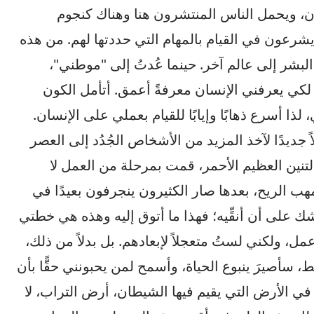
ن، ويحمل الناس المنتشرون هنا وهناك كنجوم
شرعون في القيام بالمهام التي حددتها لهم. من هذه
البشر إلى عالم آخر. حينما عُدتُ إلى "موطني"،
 لكي يعرفني الإنسان معرفةً أعمق. أتأمل الكون
ا أسرع ذهابًا وإيابًا للقيام بعملي على الإنسان.
جديدًا لآخذ المزيد من الأشخاص الجُدُد إلى العصر
نين العظيم الأحمر، قمت بمرحلة من العمل لا
ب الريح، بعدها صار الكثيرون ينجرفون بعيدًا في
وشك على أن أنقِّيه؛ فهذا ما أتوق إليه وهذه هي خطتي
أعمل، ولكني لستُ متعجلاً لإبعادهم. بل بدلاً من ذلك،
سأصيرَ ينبوع الحياة، وأسمح لمن يحبونني حقًّا بأن
ي الأرض التي يقيم فيها الشيطان، أرض التراب، لا