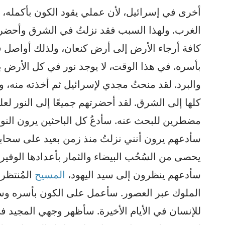
أخرى في إسرائيل، لأن عملي يقود الكون بأكمله، 
الغرب. ولهذا السبب فقد نزلتُ في الشرق وأحضر
كافة أرجاء الأرض إلى أرض كنعان، ولذلك أواصل 
بأسره. في هذا الوقت، لا يوجد نور في كل الأرض ب
والبرد. لقد منحتُ مجدي لإسرائيل ثم أخذته منه، 
كلها إلى الشرق. لقد أحضرتهم جميعًا إلى النور ل
مضطرين للبحث عنه. سأدعُ كل الباحثين يرون النور
سأدعهم يرون أنني نزلتُ منذ زمن بعيد على سحابة 
يحصى من السُحُب البيضاء والثمار بأعدادها الوفير
سأدعهم ينظرون إلى سيد اليهود،
المسيح
المُنتظر
الملوك عبر العصور. سأعمل على الكون بأسره وسأ
للإنسان في الأيام الأخيرة. سأظهر وجهي المجيد ف