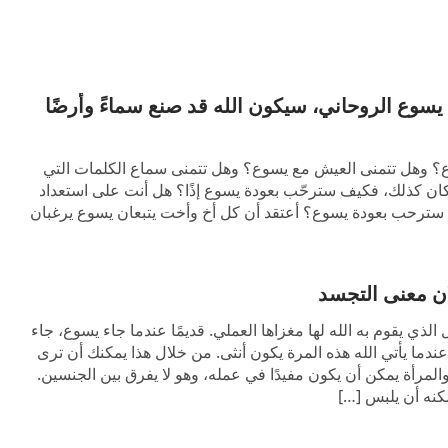
سوع الروحاني، سيكون الله قد صنع سماءً وأرضًا
؟ وهل تتمنى العيش مع يسوع؟ وهل تتمنى سماع الكلمات التي
ان كذلك، فكيف سترحّب بعودة يسوع إذًا؟ هل أنت على استعداد
سترحب بعودة يسوع؟ أعتقد أن كل أخ وأخت يتبعان يسوع يرغبان
حيبًا لائقًا. ولكن هل فكرتم في هذا: هل ستعرفون […]
ِلان معنى التجسد
لذي يقوم به الله لها مغزاها العملي. قديمًا عندما جاء يسوع، جاء
ندما يأتي الله هذه المرة يكون أنثى. من خلال هذا يمكنك أن ترى
المرأة يمكن أن يكون مفيدًا في عمله، وهو لا يفرق بين الجنسين.
كنه أن يلبس […]