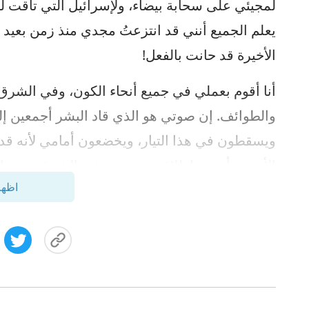
لمجيئي على سحابة بيضاء، ولإسرائيل التي تاقت ل
يعلم الجميع أنني قد انتزعتُ مجدي منذ زمن بعيد و
الأخيرة قد حانت بالفعل!
أنا أقوم بعملي في جميع أنحاء الكون، وفي الشرق،
والطوائف. إن صوتي هو الذي قاد البشر أجمعين إ
ويسقطون في هذا التيار، ويخضعون أمامي لأنه قد
الأرض وأعدت إطلاقه من جديد في الشرق. من ذا الذ
اظهر
عودتي بلهفة؟ من ذا الذي لا يتعطشُ لظهوري من جد
يأتي إلى النور؟ من ذا الذي لن يتطلع لغنى كنعان؟ 
يعشقُ صاحب القوة العظيم؟ سينتشر صوتي عبر ا
بالمزيد من الكلام لهم. أقول كلامي للكون كله وللبش
ولذلك أصبح الكلام الذي ينطقه فمي كنزَ الإنسان