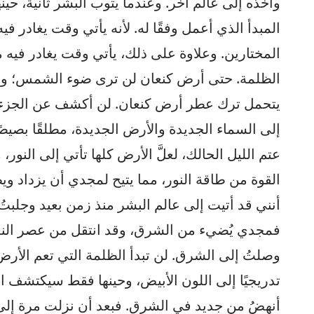
وآخذه إلى عالم آخر. وعندما يتوب البشر ثانية، ح
المبدأ الذي أعمل وفقًا له. لأنه يأتي وقت يغادر
المختارين. وعلاوة على ذلك، يأتي وقت يغادر فيه 
الظلمة. حتى أرض كنعان لن ترى ضوء الشمس؛ وسيف
يتحمل ترك عطر أرض كنعان. لن أكشف عن الجزء الآ
إلى السماء الجديدة والأرض الجديدة، مطلقًا بصيصً
عتم الليل الحالك، لعلَّ الأرض كلها تأتي إلى النور،
القوة من طاقة النور، مما يتيح لمجدي أن يزداد ويظ
أنني قد أتيت إلى عالم البشر منذ زمن بعيد وجلب
فمجدي يُضيء من الشرق، وقد انتقل من عصر النعم
وصلتُ إلى الشرق. لن تبدأ الظلمة التي تعم الأرض
تدريجيًا إلى اللون الأبيض، وحينها فقط سيكتشف ا
أنهضُ من جديد في الشرق. فبعد أن نزلت مرة إلى إس