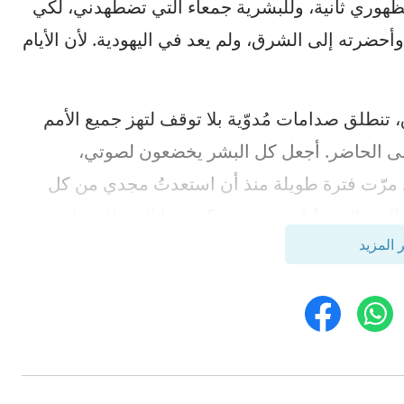
ظهوري ثانية، وللبشرية جمعاء التي تضطهدني، لكي
أحضرته إلى الشرق، ولم يعد في اليهودية. لأن الأيام
 تنطلق صدامات مُدوّية بلا توقف لتهز جميع الأمم
لى الحاضر. أجعل كل البشر يخضعون لصوتي،
 مرّت فترة طويلة منذ أن استعدتُ مجدي من كل
ي لا يتوقُ لرؤية مجدي؟ من ذا الذي لا ينتظر
 المزيد
يد؟ من ذا الذي لا يتوق إلى بهائي؟ من ذا الذي لن
من ذا الذي لا يتوق إلى عودة الفادي؟ من ذا الذي لا
لأرض؛ وسوف أواجه شعبي المختار، وأن أنطق
رية مثل الرعود القوية التي تهز الجبال والأنهار.
، وكل البشر يقدّرون كلامي. يومض البرق من الشرق