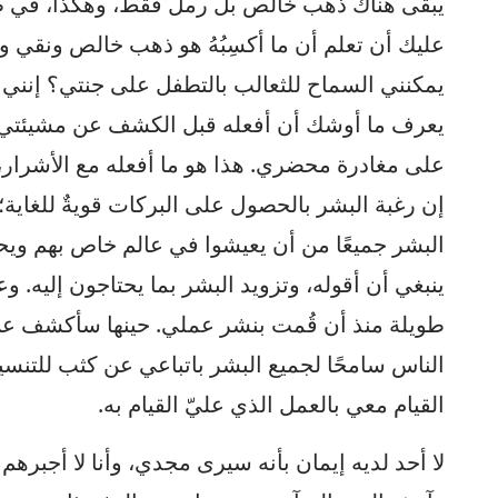
يبقى هناك ذهب خالص بل رمل فقط، وهكذا، في ظل
عليك أن تعلم أن ما أكسِبُهُ هو ذهب خالص ونقي و
يمكنني السماح للثعالب بالتطفل على جنتي؟ إنني أ
يعرف ما أوشك أن أفعله قبل الكشف عن مشيئتي. أغ
على مغادرة محضري. هذا هو ما أفعله مع الأشرار، 
إن رغبة البشر بالحصول على البركات قويةٌ للغاية؛ 
البشر جميعًا من أن يعيشوا في عالم خاص بهم ويحك
ينبغي أن أقوله، وتزويد البشر بما يحتاجون إليه.
طويلة منذ أن قُمت بنشر عملي. حينها سأكشف عن 
الناس سامحًا لجميع البشر باتباعي عن كثب للتن
القيام معي بالعمل الذي عليّ القيام به.
لا أحد لديه إيمان بأنه سيرى مجدي، وأنا لا أجبره