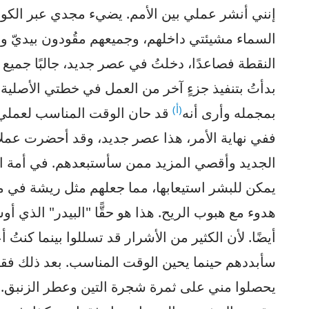
إنني أنشر عملي بين الأمم. يضيء مجدي عبر الكو
السماء مشيئتي داخلهم، وجميعهم مقُودون بيديّ وي
النقطة فصاعدًا، دخلتُ في عصر جديد، جالبًا جميع 
بدأتُ بتنفيذ جزءٍ آخر من العمل في خطتي الأصلية
(أ)
بمجمله وأرى أنه
قد حان الوقت المناسب لعملي، لذ
ففي نهاية الأمر، هذا عصر جديد، وقد أحضرت عملاً 
الجديد وأقصي المزيد ممن سأستبعدهم. في أمة الت
يمكن للبشر استيعابها، مما جعلهم مثل ريشة في مه
هدوء مع هبوب الريح. هذا هو حقًّا "البيدر" الذي أ
أيضًا. لأن الكثير من الأشرار قد تسللوا بينما كنتُ 
سأبددهم حينما يحين الوقت المناسب. بعد ذلك فقط، 
يحصلوا مني على ثمرة شجرة التين وعطر الزنبق. ف