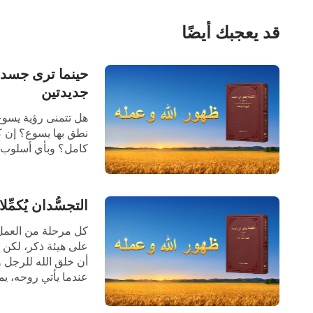
الحواشي:
قد يعجبك أيضًا
(أ) لا يشتمل النص الأصلي على عبارة "أرى أن".
حينما ترى جسد ي
جديدتين
هل تتمنى رؤية يسوع
نطق بها يسوع؟ إن ك
كامل؟ وبأي أسلوب 
في الترحيب بيسوع تر
التجسُّدان يُكمّ
كل مرحلة من العمل ا
على هيئة ذكر، لكن ع
أن خلق الله للرجل و
عندما يأتي روحه، يم