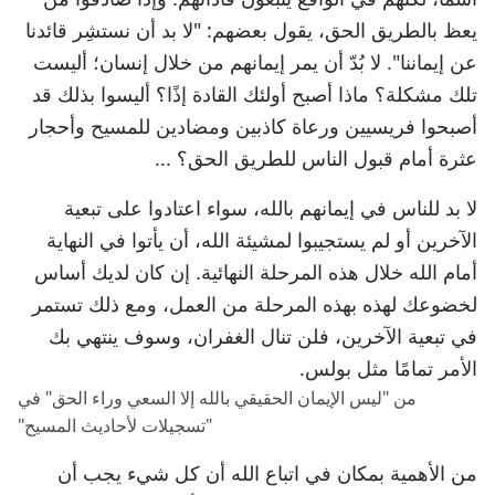
يعظ بالطريق الحق، يقول بعضهم: "لا بد أن نستشِر قائدنا
عن إيماننا". لا بُدّ أن يمر إيمانهم من خلال إنسان؛ أليست
تلك مشكلة؟ ماذا أصبح أولئك القادة إذًا؟ أليسوا بذلك قد
أصبحوا فريسيين ورعاة كاذبين ومضادين للمسيح وأحجار
عثرة أمام قبول الناس للطريق الحق؟ ...
لا بد للناس في إيمانهم بالله، سواء اعتادوا على تبعية
الآخرين أو لم يستجيبوا لمشيئة الله، أن يأتوا في النهاية
أمام الله خلال هذه المرحلة النهائية. إن كان لديك أساس
لخضوعك لهذه بهذه المرحلة من العمل، ومع ذلك تستمر
في تبعية الآخرين، فلن تنال الغفران، وسوف ينتهي بك
الأمر تمامًا مثل بولس.
من "ليس الإيمان الحقيقي بالله إلا السعي وراء الحق" في
"تسجيلات لأحاديث المسيح"
من الأهمية بمكان في اتباع الله أن كل شيء يجب أن