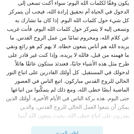
يكون وفقًا لكلمات الله اليوم: سواء أكنت تسعى إلى
الدخول في الحياة أم تحقيق إرادة الله، فيجب أن يتمركز
كل شيء حول كلمات الله اليوم. إذا كان ما تشارك به
وتسعى إليه لا يتمركز حول كلمات الله اليوم، فأنت غريب
عن كلام الله، ومحروم تمامًا من عمل الروح القدس. ما
يريده الله هم أناس يتبعون خطاه. لا يهم كم هو رائع ونقي
ما فهمته من قبل، فالله لا يريده، وإذا كنت غير قادر على
طرح مثل هذه الأشياء جانبًا، فعندئذ ستكون عائقًا هائلاً
لدخولك في المستقبل. كل أولئك القادرين على اتباع النور
الحالي للروح القدس مباركون. اتبع الناس في العصور
الماضية أيضًا خطى الله، ومع ذلك لم يتمكَّنوا من اتباعها
حتى اليوم. هذه بركة الناس في الأيام الأخيرة. أولئك الذين
يمكن أن يتبعوا العمل الحالي للروح القدس، والذين
يقدرون على اتباع خطى الله، بحيث يتبعون الله أينما
يقودهم – هؤلاء هم الناس الذين يباركهم الله. أولئك الذين
لا يتبعون العمل الحالي للروح القدس لم يدخلوا إلى عمل
اظهر المزيد