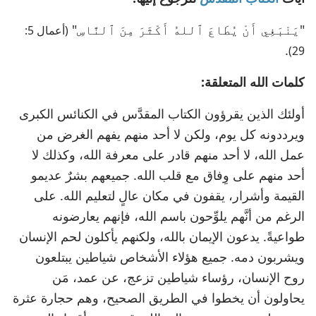
"يَنْبَغِي أَنْ يُطَاعَ ٱللهُ أَكْثَرَ مِنَ ٱلنَّاسِ"
(أعمال 5:
.
29)
كلمات الله المتعلقة:
أولئك الذين يقرؤون الكتاب المقدَّس في الكنائس الكبرى
ويرددونه كل يوم، ولكن لا أحد منهم يفهم الغرض من
عمل الله، لا أحد منهم قادر على معرفة الله، وكذلك لا
أحد منهم على وِفاق مع قلب الله. جميعهم بشرٌ عديمو
القيمة وأشرار، يقفون في مكان عالٍ لتعليم الله. على
الرغم من أنَّهم يلوِّحون باسم الله، فإنهم يعارضونه
طواعيةً. يدعون الإيمان بالله، ولكنهم يأكلون لحم الإنسان
ويشربون دمه. جميع هؤلاء الأشخاص شياطين يبتلعون
روح الإنسان، رؤساء شياطين تزعج، عن عمد، مَن
يحاولون أن يخطوا في الطريق الصحيح، وهم حجارة عثرة