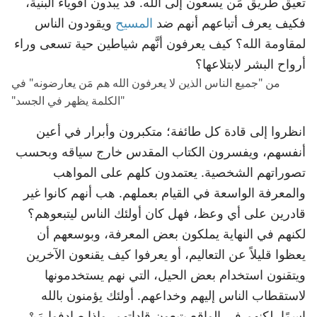
تعيق طريق مَن يسعون إلى الله. قد يبدون أقوياء البنية،
فكيف يعرف أتباعهم أنهم ضد
المسيح
ويقودون الناس
لمقاومة الله؟ كيف يعرفون أنَّهم شياطين حية تسعى وراء
أرواح البشر لابتلاعها؟
من "جميع الناس الذين لا يعرفون الله هم مَن يعارضونه" في
"الكلمة يظهر في الجسد"
انظروا إلى قادة كل طائفة؛ متكبرون وأبرار في أعين
أنفسهم، ويفسرون الكتاب المقدس خارج سياقه وبحسب
تصوراتهم الشخصية. يعتمدون كلهم على المواهب
والمعرفة الواسعة في القيام بعملهم. هب أنهم كانوا غير
قادرين على أي وعظ، فهل كان أولئك الناس ليتبعوهم؟
لكنهم في النهاية يملكون بعض المعرفة، وبوسعهم أن
يعظوا قليلاً عن التعاليم، أو يعرفوا كيف يقنعون الآخرين
ويتقنون استخدام بعض الحيل، التي نهم يستخدمونها
لاستقطاب الناس إليهم وخداعهم. أولئك يؤمنون بالله
اسمًا، لكنهم في الواقع يتبعون قاداتهم. وإذا صادفوا مَنْ