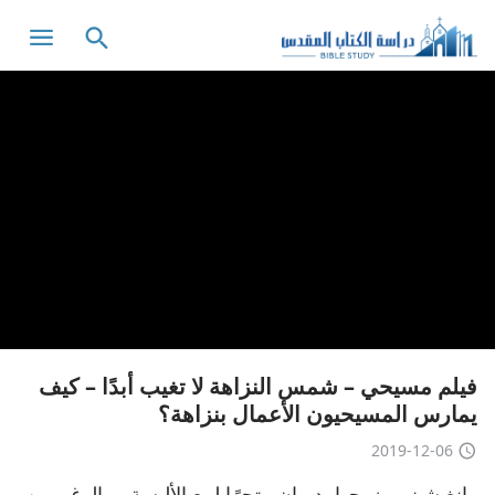
فيلم مسيحي – شمس النزاهة لا تغيب أبدًا – كيف
يمارس المسيحيون الأعمال بنزاهة؟
2019-12-06
وانغ شينيو وزوجها يديران متجرًا لبيع الألبسة، وبالرغم من