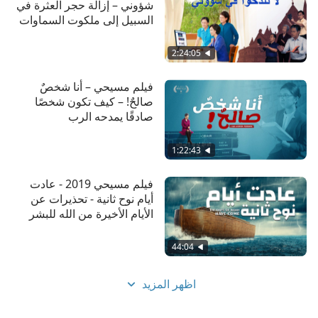
شؤوني – إزالة حجر العثرة في
لذا يواصلان اللجوء إلى الأكاذيب والخدع لخداع الزبائن، مع
السبيل إلى ملكوت السماوات
أنهما يعرفان أن الله يكره منهما ذلك ....وبعد عدة
صراعات وإخفاقات، يختاران في النهاية أن يكونا نزيهين
2:24:05
وفقًا لكلام الله ويتفاجئان لنيلهما بركات الله. لا تزدهر
فيلم مسيحي – أنا شخصٌ
تجارتهما وحسب، بل يستمتعان أيضًا بالشعور بالسلام
صالحٌ! – كيف تكون شخصًا
والأمان الناجمين عن كونهما شخصين نزيهين.
صادقًا يمدحه الرب
1:22:43
فيلم مسيحي 2019 - عادت
أيام نوح ثانية - تحذيرات عن
الأيام الأخيرة من الله للبشر
44:04
اظهر المزيد