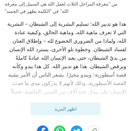
من "معرفة المراحل الثلاث لعمل الله هي السبيل إلى معرفة
الله" في "الكلمة يظهر في الجسد"
هذا هو تدبير الله: تسليم البشرية إلى الشيطان – البشرية
التي لا تعرف ماهية الله، وماهية الخالق، وكيفية عبادة
الله، ولماذا من الضروري الخضوع لله – وإطلاق العنان
لفساد الشيطان. وخطوة تلو الأخرى، يسترد الله الإنسان
من يديّ الشيطان، حتى يعبد الإنسان الله عبادةً كاملةً
ويرفض الشيطان. هذا هو تدبير الله. كل هذا يبدو وكأنه
قصة أسطورية؛ ويبدو محيرًا. يشعر الناس أن الأمر يشبه
القصة الأسطورية، وذلك لأنهم لا يدركون مدى ما حدث
للإنسان على مدار عدة آلاف من السنين الماضية، فضلاً
عن أنهم لا يعرفون عدد القصص التي حدثت في العالم
وفي السماء. إضافة إلى ذلك ذلك، فإن هذا لأنهم لا
اظهر المزيد
يستطيعون تقدير العالم الأكثر إثارة للدهشة والذي يتسبب
في المزيد من الخوف، والذي يمتد إلى ما وراء العالم