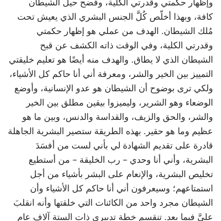
وإظهار حكمتي وقدرتي الكلية، وفضح حيل الشيطان
كافة، وبهذا أخلّص كُلَّ الجنس البشري الذي يعيش تحت
مُلك الشيطان. الهدف من عملي هو إظهار حكمتي
وقدرتي الكلية، وفي الوقت ذاته الكشف عن قبح
الشيطان الذي لا يطاق. والهدف منه أيضًا هو تعليم خليقتي
التمييز بين الخير والشر، ومعرفة أني أنا حاكم كل الأشياء،
ولكي ترى بوضوح أن الشيطان هو عدو الإنسانية، وأوضع
الوضعاء وهو الشرير، وليميزوا بيقين مطلق بين الخير
والشر، والحق والزيف، والقداسة والدنس، وبين ما هو
عظيم وما هو حقير. بهذه الطريقة ستصير البشرية الجاهلة
قادرة على تقديم الشهادة لي بأني لست من أفسَدَ
البشرية، وأني أنا وحدي – رب الخليقة – من أستطيع
تخليص البشرية، والإنعام على البشر بأشياء من أجل
استمتاعهم؛ وسيعرفون أني أنا حاكم كل الأشياء وأن
الشيطان مجرد واحد من الكائنات التي خلقتها وأنه انقلبَ
عليَّ فيما بعد. تنقسم خطة تدبيري ذات الستة آلاف عام