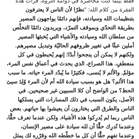
فقط بينما كنت محاصرة في دوامة الثروة، قرأت هذه
الفقرة من كلام الله: "
نظرًا لأن الناس لا يعترفون
بتنظيمات الله وسيادته، فإنهم دائمًا يواجهون المصير
بطريقة التحدّي وبموقف التمرّد، ويريدون دائمًا التخلّص
من سلطان الله وسيادته والأشياء التي يُخبئها المصير
آملين عبثًا في تغيير ظروفهم الحاليّة وتبديل مصيرهم.
ولكنهم لا يمكن أن ينجحوا أبدًا؛ إنهم يُحبطون في كل
منعطفٍ. هذا الصراع، الذي يحدث في أعماق نفس المرء،
مؤلمٌ. والألم لا يُنسى، فكثيرًا ما يُبدّد المرء حياته. ما سبب
هذا الألم؟ هل هو بسبب سيادة الله أم لأن المرء وُلِدَ سيئ
الحظ؟ من الواضح أن كلا السبيين غير صحيحين. في
الأصل، يكون السبب في ذلك المسارات التي يسلكها
الناس والطرق التي يختارون أن يعيشوا بها حياتهم. بعض
الناس ربما لم يُدرِكوا هذه الأشياء. ولكن عندما تعرف حقًّا،
وعندما تُدرِك حقًّا أن لله سيادة على مصير الإنسان،
وعندما تفهم حقًّا أن كل ما خطّطه الله وقرّره لك يمثل