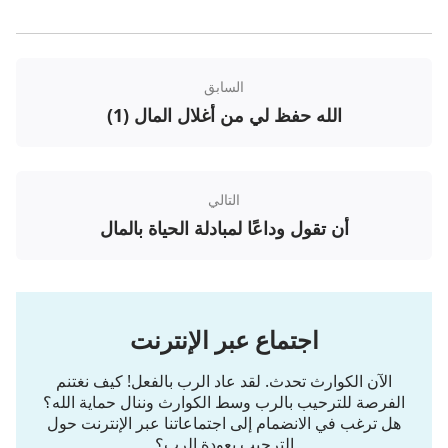
وجاهلة، وقد تشبثت بمفهوم كسب المال، ولم أكن أرغب
في التخلي عنه، ولقد عرفت الحق ولم أسع له بعد. يا
الله، لا أريد أن أستمر هكذا. أتمنى أن أطيع سيادتك
السابق
وترتيباتك، وألا أعيش بآراء شيطانية".
الله حفظ لي من أغلال المال (1)
في الأيام التالية، قضيتُ وقتًا أكبر في السعي وراء الحق
خارج العمل. مارست خلوات روحية وصليت لله يوميًا،
وأضحت علاقتي بالله طبيعية أكثر مِن أي وقت مضى،
التالي
وبدون أن أدرك ذلك تحسنَت حالتي الصحيّة بشكل كبير،
أن تقول وداعًا لمبادلة الحياة بالمال
وصار نومي طبيعيًا.
اجتماع عبر الإنترنت
الآن الكوارث تحدث. لقد عاد الرب بالفعل! كيف نغتنم
الفرصة للترحيب بالرب وسط الكوارث وننال حماية الله؟
هل ترغب في الانضمام إلى اجتماعاتنا عبر الإنترنت حول
الترحيب بعودة الرب؟