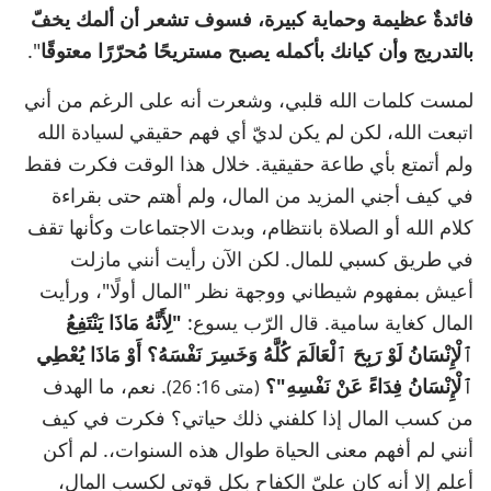
فائدةٌ عظيمة وحماية كبيرة، فسوف تشعر أن ألمك يخفّ
بالتدريج وأن كيانك بأكمله يصبح مستريحًا مُحرّرًا معتوقًا
".
لمست كلمات الله قلبي، وشعرت أنه على الرغم من أني
اتبعت الله، لكن لم يكن لديّ أي فهم حقيقي لسيادة الله
ولم أتمتع بأي طاعة حقيقية. خلال هذا الوقت فكرت فقط
في كيف أجني المزيد من المال، ولم أهتم حتى بقراءة
كلام الله أو الصلاة بانتظام، وبدت الاجتماعات وكأنها تقف
في طريق كسبي للمال. لكن الآن رأيت أنني مازلت
أعيش بمفهوم شيطاني ووجهة نظر "المال أولًا"، ورأيت
المال كغاية سامية. قال الرّب يسوع:
"لِأَنَّهُ مَاذَا يَنْتَفِعُ
ٱلْإِنْسَانُ لَوْ رَبِحَ ٱلْعَالَمَ كُلَّهُ وَخَسِرَ نَفْسَهُ؟ أَوْ مَاذَا يُعْطِي
ٱلْإِنْسَانُ فِدَاءً عَنْ نَفْسِهِ"؟
. نعم، ما الهدف
(متى 16: 26)
من كسب المال إذا كلفني ذلك حياتي؟ فكرت في كيف
أنني لم أفهم معنى الحياة طوال هذه السنوات،. لم أكن
أعلم إلا أنه كان عليّ الكفاح بكل قوتي لكسب المال،