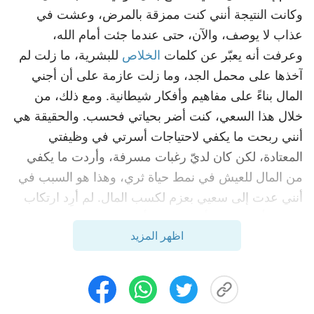
وكانت النتيجة أنني كنت ممزقة بالمرض، وعشت في
عذاب لا يوصف، والآن، حتى عندما جئت أمام الله،
وعرفت أنه يعبّر عن كلمات
الخلاص
للبشرية، ما زلت لم
آخذها على محمل الجد، وما زلت عازمة على أن أجني
المال بناءً على مفاهيم وأفكار شيطانية. ومع ذلك، من
خلال هذا السعي، كنت أضر بحياتي فحسب. والحقيقة هي
أنني ربحت ما يكفي لاحتياجات أسرتي في وظيفتي
المعتادة، لكن كان لديّ رغبات مسرفة، وأردت ما يكفي
من المال للعيش في نمط حياة ثري، وهذا هو السبب في
أنني عدت إلى سعيي بعزم لكسب المال. لم أرِد ارتكاب
نفس الأخطاء مرة أخرى. كنت أرغب في خيانة هذه
اظهر المزيد
المفاهيم والآراء الشيطانية، والسعي وفقًا لكلام الله،
ووضع نفسي بين يدي الله، وطاعة تنظيمات الله وترتيباته.
قدمت هذه الصلاة إلى الله: "يا الله، شكرًا لك على
مساندتي وإحضاري إلى بيتك. ومع ذلك، فقد كنت عمياء