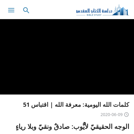
كلمات الله اليومية: معرفة الله | اقتباس 51
2020-06-09
الوجه الحقيقيّ لأيُّوب: صادقٌ ونقيّ وبلا رياءٍ